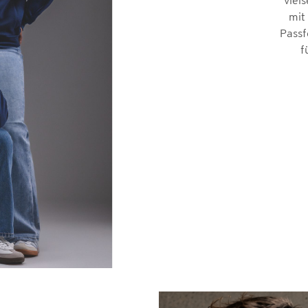
viel
mit
Passf
f