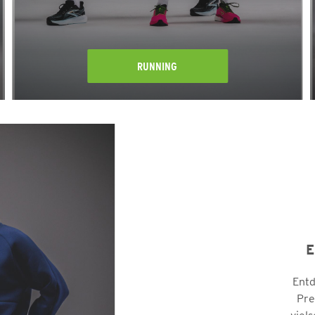
RUNNING
E
Entd
Pre