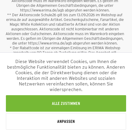
Aktionscode muss im Warenkorb eingeben werden. Es gelten im
Übrigen die Allgemeinen Geschäftsbedingungen, die unter
https://www.erima.de/agb abgerufen werden können.
** Der Aktionscode Schule26 gilt bis zum 13.09.2026 im Webshop auf
erima.de auf ausgewählte Artikel. Geschenkgutscheine, Fanartikel, die
Magic White Kollektion und rabattierte Artikel sind von der Aktion
ausgeschlossen. Aktionscode ist nicht kombinierbar mit anderen
Aktionen oder Gutscheinen. Aktionscode muss im Warenkorb eingeben
werden. Es gelten im Übrigen die Allgemeinen Geschäftsbedingungen,
die unter https://www.erima.de/agb abgerufen werden können.
* Der Rabattcode ist zur einmaligen Einlösung im ERIMA Webshop
innerhalb von 90 Tagen ab Zustellung gültig. Das Angebot gilt
ausschließlich für Erstanmeldungen zum Newsletter. Reduzierte Ware
Diese Website verwendet Cookies, um Ihnen die
sowie Geschenkgutscheine sind vom Rabatt ausgeschlossen. Der
bestmögliche Funktionalität bieten zu können. Anderen
Rabattcode ist nicht mit anderen Aktionen oder Gutscheinen
kombinierbar. Der Mindestbestellwert beträgt 50 €
Cookies, die der Direktwerbung dienen oder die
*
Interaktion mit anderen Websites und sozialen
Netzwerken vereinfachen sollen, können Sie
*Alle Preise verstehen sich inkl. Mehrwertsteuer und zzgl.
widersprechen.
Versandkosten
und ggf. Nachnahmegebühren, wenn nicht anders
beschrieben.
Impressum
AGB
Datenschutzinformation
Alle Rechte vorbehalten © 2026