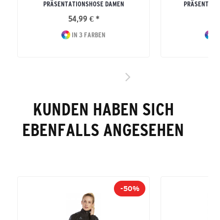
PRÄSENTATIONSHOSE DAMEN
PRÄSENTATI
54,99 € *
79
IN 3 FARBEN
I
KUNDEN HABEN SICH
EBENFALLS ANGESEHEN
-50%