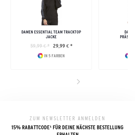
DAMEN ESSENTIAL TEAM TRACKTOP
DAMEN
JACKE
PRÄSENT
59,99 € *
29,99 € *
69
IN 5 FARBEN
IN
ZUM NEWSLETTER ANMELDEN
15% RABATTCODE
¹
FÜR DEINE NÄCHSTE BESTELLUNG
ERHALTEN