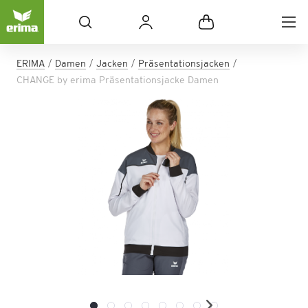
ERIMA
Damen
Jacken
Präsentationsjacken
CHANGE by erima Präsentationsjacke Damen