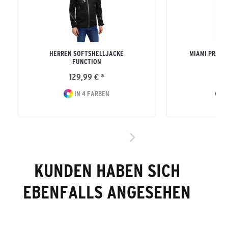
HERREN SOFTSHELLJACKE
MIAMI PRÄSE
FUNCTION
129,99 € *
49
IN 4 FARBEN
I
KUNDEN HABEN SICH
EBENFALLS ANGESEHEN