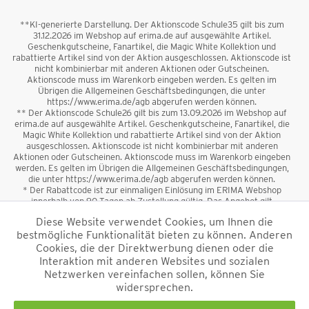
**KI-generierte Darstellung. Der Aktionscode Schule35 gilt bis zum
31.12.2026 im Webshop auf erima.de auf ausgewählte Artikel.
Geschenkgutscheine, Fanartikel, die Magic White Kollektion und
rabattierte Artikel sind von der Aktion ausgeschlossen. Aktionscode ist
nicht kombinierbar mit anderen Aktionen oder Gutscheinen.
Aktionscode muss im Warenkorb eingeben werden. Es gelten im
Übrigen die Allgemeinen Geschäftsbedingungen, die unter
https://www.erima.de/agb abgerufen werden können.
** Der Aktionscode Schule26 gilt bis zum 13.09.2026 im Webshop auf
erima.de auf ausgewählte Artikel. Geschenkgutscheine, Fanartikel, die
Magic White Kollektion und rabattierte Artikel sind von der Aktion
ausgeschlossen. Aktionscode ist nicht kombinierbar mit anderen
Aktionen oder Gutscheinen. Aktionscode muss im Warenkorb eingeben
werden. Es gelten im Übrigen die Allgemeinen Geschäftsbedingungen,
die unter https://www.erima.de/agb abgerufen werden können.
* Der Rabattcode ist zur einmaligen Einlösung im ERIMA Webshop
innerhalb von 90 Tagen ab Zustellung gültig. Das Angebot gilt
ausschließlich für Erstanmeldungen zum Newsletter. Reduzierte Ware
Diese Website verwendet Cookies, um Ihnen die
sowie Geschenkgutscheine sind vom Rabatt ausgeschlossen. Der
bestmögliche Funktionalität bieten zu können. Anderen
Rabattcode ist nicht mit anderen Aktionen oder Gutscheinen
kombinierbar. Der Mindestbestellwert beträgt 50 €
Cookies, die der Direktwerbung dienen oder die
*
Interaktion mit anderen Websites und sozialen
Netzwerken vereinfachen sollen, können Sie
*Alle Preise verstehen sich inkl. Mehrwertsteuer und zzgl.
widersprechen.
Versandkosten
und ggf. Nachnahmegebühren, wenn nicht anders
beschrieben.