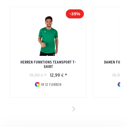
-35%
HERREN FUNKTIONS TEAMSPORT T-
DAMEN FUNKT
SHIRT
19,99 € *
12,99 € *
19,99 €
IN 12 FARBEN
IN