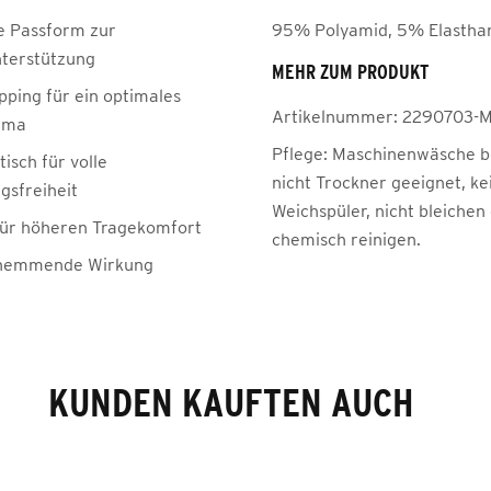
 Passform zur
95% Polyamid, 5% Elastha
terstützung
MEHR ZUM PRODUKT
ping für ein optimales
Artikelnummer:
2290703-
ima
Pflege:
Maschinenwäsche be
isch für volle
nicht Trockner geeignet, ke
sfreiheit
Weichspüler, nicht bleichen
für höheren Tragekomfort
chemisch reinigen.
hemmende Wirkung
KUNDEN KAUFTEN AUCH