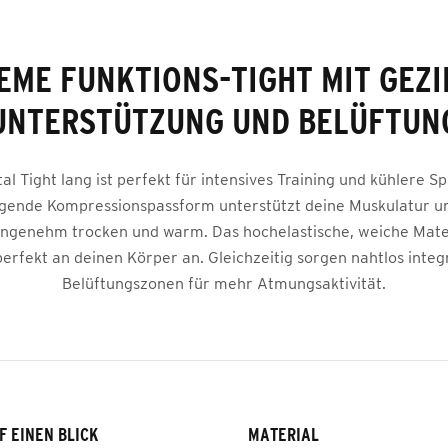
EME FUNKTIONS-TIGHT MIT GEZI
UNTERSTÜTZUNG UND BELÜFTUN
l Tight lang ist perfekt für intensives Training und kühlere Sp
gende Kompressionspassform unterstützt deine Muskulatur un
 angenehm trocken und warm. Das hochelastische, weiche Mate
perfekt an deinen Körper an. Gleichzeitig sorgen nahtlos integ
Belüftungszonen für mehr Atmungsaktivität.
F EINEN BLICK
MATERIAL