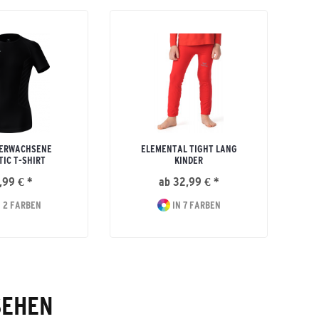
 ERWACHSENE
ELEMENTAL TIGHT LANG
TIC T-SHIRT
KINDER
,99 € *
ab 32,99 € *
2
 2 FARBEN
IN 7 FARBEN
SEHEN