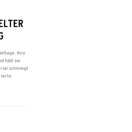
ELTER
G
ieltage. Ihre
d hält sie
rial schmiegt
rierte