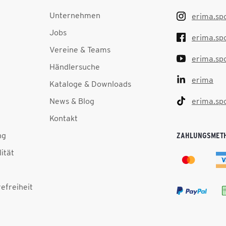
Unternehmen
erima.sp
Jobs
erima.sp
Vereine & Teams
erima.sp
Händlersuche
erima
Kataloge & Downloads
News & Blog
erima.sp
Kontakt
ng
ZAHLUNGSMET
lität
efreiheit