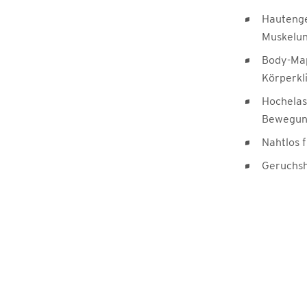
Hautenge
Muskelun
Body-Map
Körperkl
Hochelast
Bewegung
Nahtlos 
Geruchs