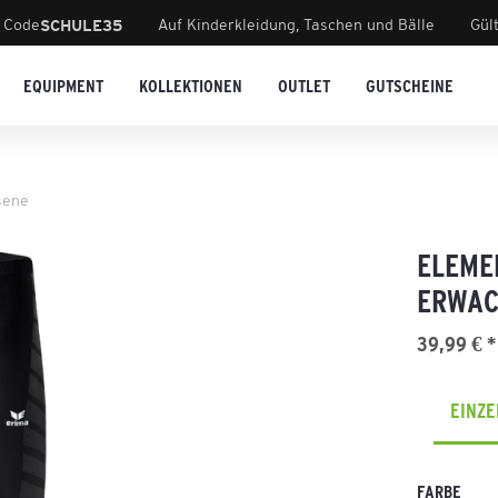
 Code
Auf Kinderkleidung, Taschen und Bälle
Gül
SCHULE35
EQUIPMENT
KOLLEKTIONEN
OUTLET
GUTSCHEINE
sene
ELEME
ERWAC
39,99 € *
EINZ
FARBE