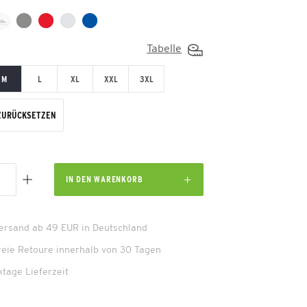
Tabelle
M
L
XL
XXL
3XL
ZURÜCKSETZEN
IN DEN
WARENKORB
Versand ab 49 EUR in Deutschland
reie Retoure innerhalb von 30 Tagen
ktage Lieferzeit