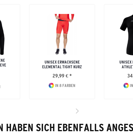
ENE
UNISEX ERWACHSENE
UNISEX
EEVE
ELEMENTAL TIGHT KURZ
ATHLE
29,99 € *
34
IN 8 FARBEN
IN
N
 HABEN SICH EBENFALLS ANGE