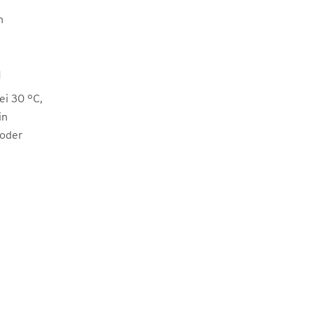
n
M
i 30 °C,
in
 oder