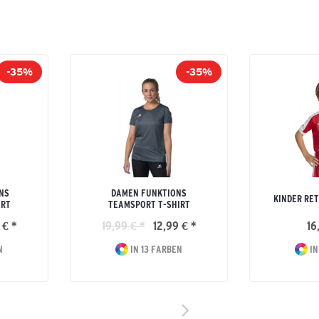
-35%
-35%
NS
DAMEN FUNKTIONS
KINDER RE
IRT
TEAMSPORT T-SHIRT
 € *
19,99 € *
12,99 € *
16
N
IN 13 FARBEN
IN