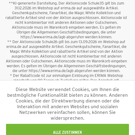
**KI-generierte Darstellung. Der Aktionscode Schule35 gilt bis zum
31.12.2026 im Webshop auf erima.de auf ausgewählte Artikel.
Geschenkgutscheine, Fanartikel, die Magic White Kollektion und
rabattierte Artikel sind von der Aktion ausgeschlossen. Aktionscode ist
nicht kombinierbar mit anderen Aktionen oder Gutscheinen.
Aktionscode muss im Warenkorb eingeben werden. Es gelten im
Übrigen die Allgemeinen Geschäftsbedingungen, die unter
https://www.erima.de/agb abgerufen werden können.
** Der Aktionscode Schule26 gilt bis zum 13.09.2026 im Webshop auf
erima.de auf ausgewählte Artikel. Geschenkgutscheine, Fanartikel, die
Magic White Kollektion und rabattierte Artikel sind von der Aktion
ausgeschlossen. Aktionscode ist nicht kombinierbar mit anderen
Aktionen oder Gutscheinen. Aktionscode muss im Warenkorb eingeben
werden. Es gelten im Übrigen die Allgemeinen Geschäftsbedingungen,
die unter https://www.erima.de/agb abgerufen werden können.
* Der Rabattcode ist zur einmaligen Einlösung im ERIMA Webshop
innerhalb von 90 Tagen ab Zustellung gültig. Das Angebot gilt
ausschließlich für Erstanmeldungen zum Newsletter. Reduzierte Ware
Diese Website verwendet Cookies, um Ihnen die
sowie Geschenkgutscheine sind vom Rabatt ausgeschlossen. Der
bestmögliche Funktionalität bieten zu können. Anderen
Rabattcode ist nicht mit anderen Aktionen oder Gutscheinen
kombinierbar. Der Mindestbestellwert beträgt 50 €
Cookies, die der Direktwerbung dienen oder die
*
Interaktion mit anderen Websites und sozialen
Netzwerken vereinfachen sollen, können Sie
*Alle Preise verstehen sich inkl. Mehrwertsteuer und zzgl.
widersprechen.
Versandkosten
und ggf. Nachnahmegebühren, wenn nicht anders
beschrieben.