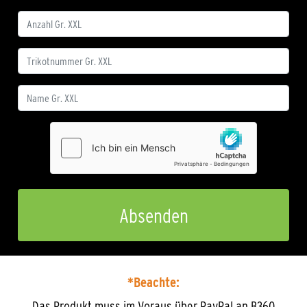
*Beachte:
Das Produkt muss im Voraus über PayPal an B360