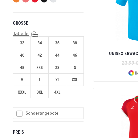
Liga
Madrid
Mantua
GRÖSSE
Retro Star
Tabelle
SIENA 3.0
32
34
36
38
Six Wings
Wings
UNISEX ERWAC
40
42
44
46
Zenari 3.0
23,99 €
48
XXS
XS
S
I
M
L
XL
XXL
XXXL
3XL
4XL
Sonderangebote
PREIS