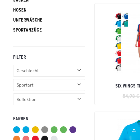
HOSEN
UNTERWÄSCHE
SPORTANZÜGE
FILTER
Geschlecht
Damen
Sportart
SIX WINGS T
Erwachsene
54,98 €
Fußball
Herren
Kollektion
Handball
Unisex Erwachsene
EVO STAR
Volleyball
FARBEN
Gandia
INTRO
Libero 125