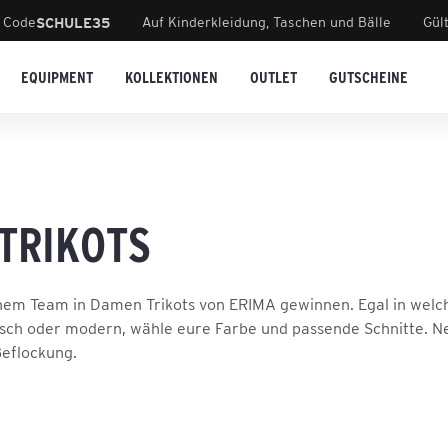
 Code
Auf Kinderkleidung, Taschen und Bälle
Gül
SCHULE35
EQUIPMENT
KOLLEKTIONEN
OUTLET
GUTSCHEINE
TRIKOTS
m Team in Damen Trikots von ERIMA gewinnen. Egal in welcher
sisch oder modern, wähle eure Farbe und passende Schnitte. Neb
Beflockung.