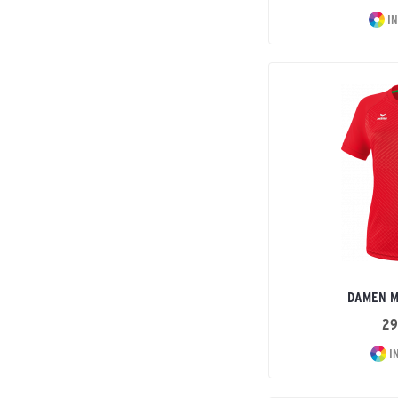
IN
DAMEN M
29
I