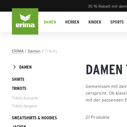
35 % Rabatt mit dem
DAMEN
HERREN
KINDER
SPORTS
ERIMA
Damen
Trikots
DAMEN 
DAMEN
SHIRTS
Gemeinsam mit deine
TRIKOTS
verspricht. Ob klas
Trikots kurzarm
mit der passenden 
Trikots langarm
21
Produkte
SWEATSHIRTS & HOODIES
JACKEN