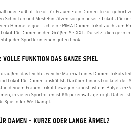
ball oder Fußball Trikot für Frauen – ein Damen Trikot gehört 
ven Schnitten und Mesh-Einsätzen sorgen unsere Trikots für un
reiem Himmel eignet sich ein ERIMA Damen Trikot auch zum R
ttrikot für Damen in den Größen S – XXL. Du setzt dich gern in
eiht jeder Sportlerin einen guten Look.
: VOLLE FUNKTION DAS GANZE SPIEL
 draußen, das leichte, weiche Material eines Damen Trikots lei
porttrikot für Damen auskühlst. Darüber hinaus trocknet der S
 in deinem Frauen Trikot bewegen kannst, ist das Polyester-Ma
Damen, in vielen Sportarten ist Körpereinsatz gefragt. Daher i
für Spiel oder Wettkampf.
ÜR DAMEN – KURZE ODER LANGE ÄRMEL?