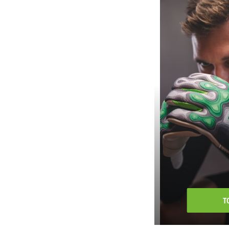
Liga
LIGA STAR
Madrid
Mantua
PERFORMANCE
Premia
Promo
RETRO
Retro Star
RIO 2.0
SENZOR STAR
Shooter 2.0
SIENA 3.0
Six Wings
TANARO
Team
T
Teamsport
Tec 2.0