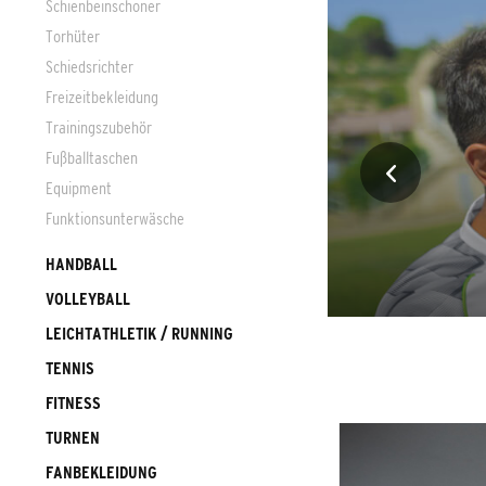
Schienbeinschoner
Torhüter
Schiedsrichter
Freizeitbekleidung
Trainingszubehör
Fußballtaschen
Equipment
Funktionsunterwäsche
HANDBALL
VOLLEYBALL
LEICHTATHLETIK / RUNNING
TENNIS
FITNESS
TURNEN
FANBEKLEIDUNG