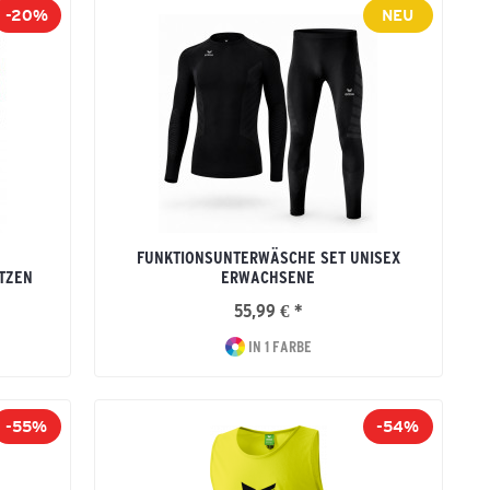
-20%
NEU
FUNKTIONSUNTERWÄSCHE SET UNISEX
UTZEN
ERWACHSENE
55,99 € *
IN 1 FARBE
-55%
-54%