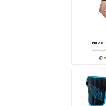
RIO 2.0 
19,99 € 
I