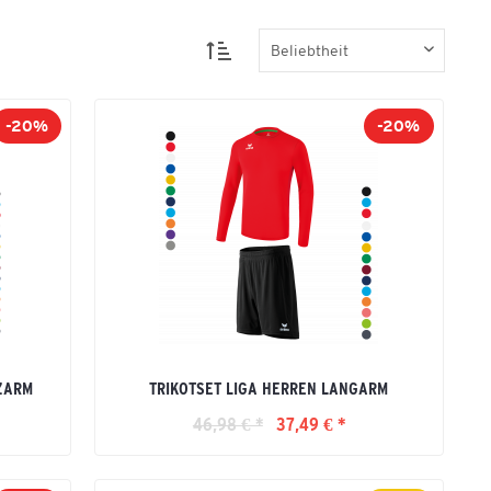
-20%
-20%
RZARM
TRIKOTSET LIGA HERREN LANGARM
46,98 € *
37,49 € *