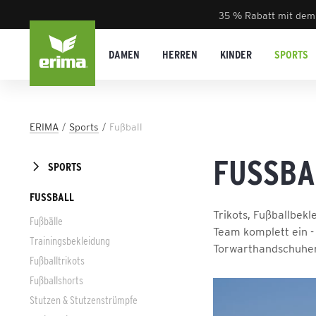
35 % Rabatt mit dem
DAMEN
HERREN
KINDER
SPORTS
ERIMA
Sports
Fußball
FUSSBA
SPORTS
FUSSBALL
Trikots, Fußballbekl
Fußbälle
Team komplett ein - 
Trainingsbekleidung
Torwarthandschuhen 
Fußballtrikots
Fußballshorts
Stutzen & Stutzenstrümpfe