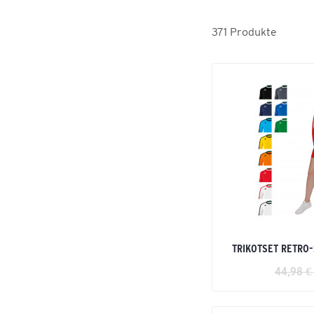
TS
371
Produkte
VALENCIA
Wings
TRIKOTSET RETRO
44,98 €