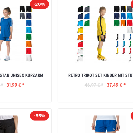
-20%
-STAR UNISEX KURZARM
RETRO TRIKOT SET KINDER MIT ST
 *
31,99 € *
46,97 € *
37,49 € *
-55%