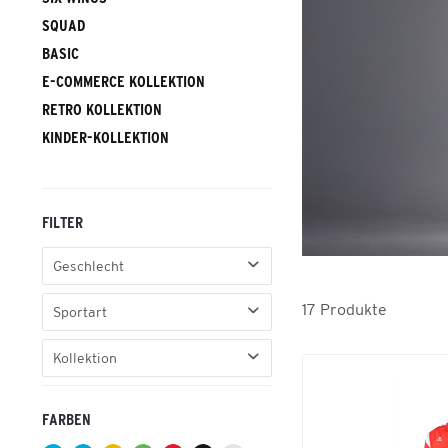
SQUAD
BASIC
E-COMMERCE KOLLEKTION
RETRO KOLLEKTION
KINDER-KOL­LEK­TI­ON
FILTER
Geschlecht
Damen
17
Produkte
Sportart
Erwachsene
Basic
Herren
Kollektion
Fußball
Kinder
Celebrate 125
Handball
Unisex Erwachsene
FARBEN
Tennis