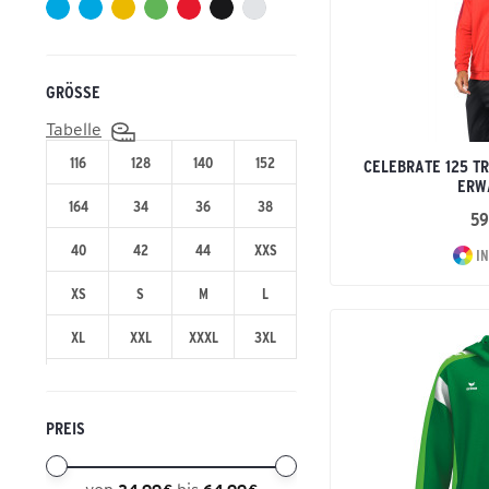
Volleyball
GRÖSSE
Tabelle
116
128
140
152
CELEBRATE 125 T
ERW
164
34
36
38
59
40
42
44
XXS
IN
XS
S
M
L
XL
XXL
XXXL
3XL
PREIS