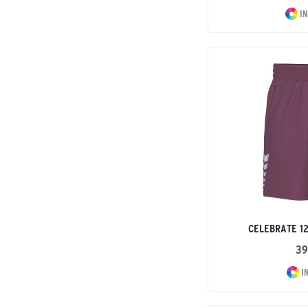
IN
CELEBRATE 1
39
I