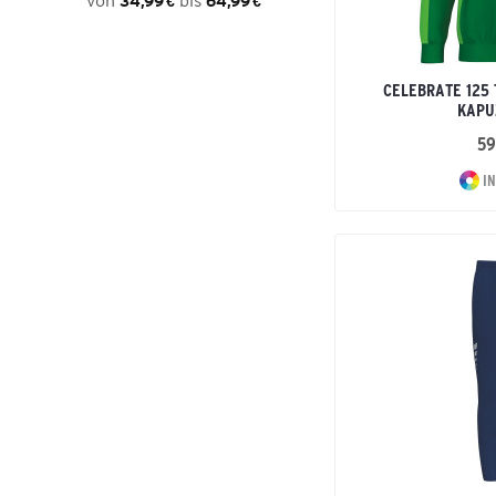
von
bis
34,99 €
64,99 €
CELEBRATE 125 
KAPU
59
IN