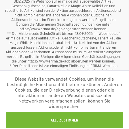
31.12.2026 im Webshop auf erima.de auf ausgewählte Artikel.
Geschenkgutscheine, Fanartikel, die Magic White Kollektion und
rabattierte Artikel sind von der Aktion ausgeschlossen. Aktionscode ist
nicht kombinierbar mit anderen Aktionen oder Gutscheinen.
Aktionscode muss im Warenkorb eingeben werden. Es gelten im
Übrigen die Allgemeinen Geschäftsbedingungen, die unter
https://www.erima.de/agb abgerufen werden können.
** Der Aktionscode Schule26 gilt bis zum 13.09.2026 im Webshop auf
erima.de auf ausgewählte Artikel. Geschenkgutscheine, Fanartikel, die
Magic White Kollektion und rabattierte Artikel sind von der Aktion
ausgeschlossen. Aktionscode ist nicht kombinierbar mit anderen
Aktionen oder Gutscheinen. Aktionscode muss im Warenkorb eingeben
werden. Es gelten im Übrigen die Allgemeinen Geschäftsbedingungen,
die unter https://www.erima.de/agb abgerufen werden können.
* Der Rabattcode ist zur einmaligen Einlösung im ERIMA Webshop
innerhalb von 90 Tagen ab Zustellung gültig. Das Angebot gilt
ausschließlich für Erstanmeldungen zum Newsletter. Reduzierte Ware
Diese Website verwendet Cookies, um Ihnen die
sowie Geschenkgutscheine sind vom Rabatt ausgeschlossen. Der
bestmögliche Funktionalität bieten zu können. Anderen
Rabattcode ist nicht mit anderen Aktionen oder Gutscheinen
kombinierbar. Der Mindestbestellwert beträgt 50 €
Cookies, die der Direktwerbung dienen oder die
*
Interaktion mit anderen Websites und sozialen
Netzwerken vereinfachen sollen, können Sie
*Alle Preise verstehen sich inkl. Mehrwertsteuer und zzgl.
widersprechen.
Versandkosten
und ggf. Nachnahmegebühren, wenn nicht anders
beschrieben.
Impressum
AGB
Datenschutzinformation