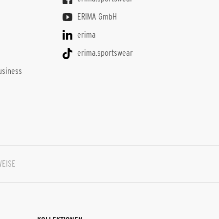
ERIMA GmbH
erima
ë
erima.sportswear
usiness
WEISE