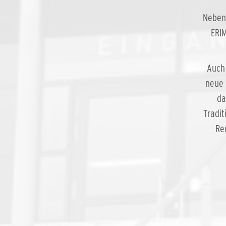
Neben 
ERIM
Auch 
neue 
da
Tradit
Re