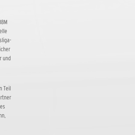
 BBM
elle
sliga-
icher
r und
 Teil
artner
les
nn,