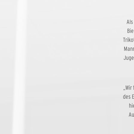
Als
Bie
Triko
Mann
Juge
„Wir
des E
hi
Au