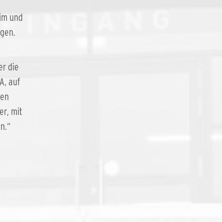
eim und
ngen.
er die
A, auf
hen
er, mit
n.“