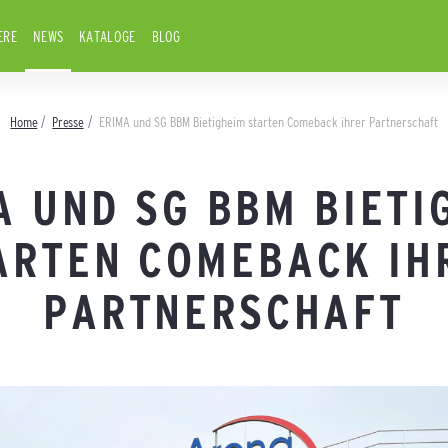
ERE
NEWS
KATALOGE
BLOG
Home
Presse
ERIMA und SG BBM Bietigheim starten Comeback ihrer Partnerschaft
A UND SG BBM BIETI
ARTEN COMEBACK IH
PARTNERSCHAFT