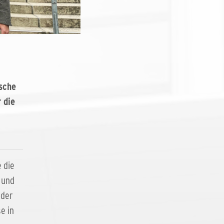
sche
 die
 die
 und
 der
e in