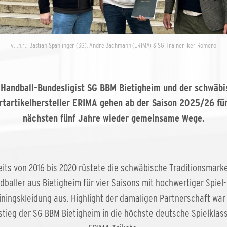
v.l.n.r.: Bastian Spahlinger (SG), Andre Bachmann (ERIMA) & SG-Trainer Iker Romero
 Handball-Bundesligist SG BBM Bietigheim und der schwäbi
rtartikelhersteller ERIMA gehen ab der Saison 2025/26 für
nächsten fünf Jahre wieder gemeinsame Wege.
eits von 2016 bis 2020 rüstete die schwäbische Traditionsmarke
dballer aus Bietigheim für vier Saisons mit hochwertiger Spiel-
iningskleidung aus. Highlight der damaligen Partnerschaft war
stieg der SG BBM Bietigheim in die höchste deutsche Spielklass