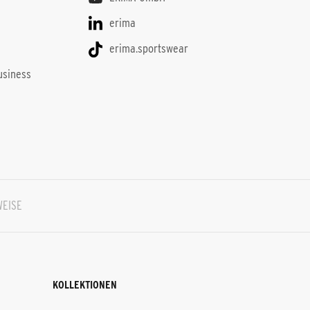
erima
ë
erima.sportswear
usiness
WEISE
KOLLEKTIONEN