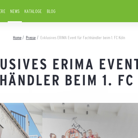
ERE
NEWS
KATALOGE
BLOG
Home
Presse
Exklusives ERIMA Event für Fachhändler beim 1. FC Köln
USIVES ERIMA EVEN
HÄNDLER BEIM 1. FC