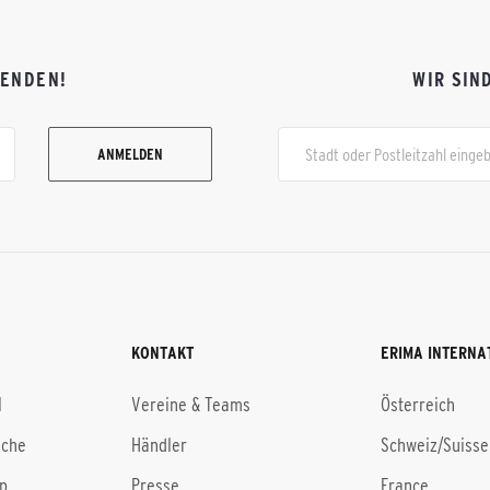
FENDEN!
WIR SIN
ANMELDEN
KONTAKT
ERIMA INTERNA
l
Vereine & Teams
Österreich
uche
Händler
Schweiz/Suisse
p
Presse
France