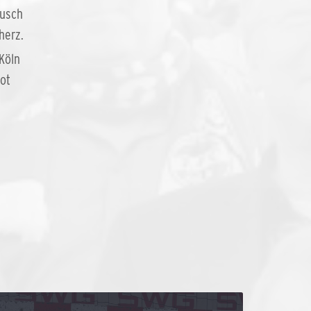
ausch
herz.
Köln
ot