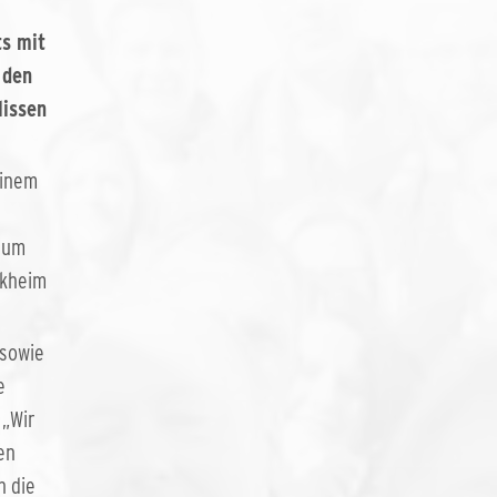
ts mit
 den
lissen
einem
 zum
ckheim
 sowie
e
„Wir
en
h die