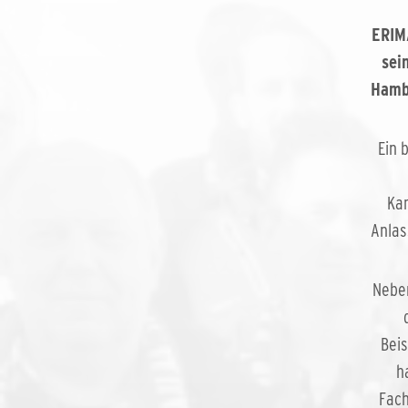
ERIMA
sei
Hambu
Ein 
Kar
Anlas
Neben
Bei
h
Fach