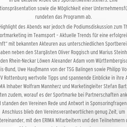
ktionspräsentation sowie die Möglichkeit einer Unternehmensf
rundeten das Programm ab.
Highlight des Abends war jedoch die Podiumsdiskussion zum 
ortmarketing im Teamsport – Aktuelle Trends für eine erfolgre
nft“ mit bekannten Akteuren aus unterschiedlichen Sportberei
gaben neben den Stargästen Oliver Roggisch und Marius Stein
 den Rhein-Neckar Löwen Alexander Adam vom Württembergis
is-Bund, Uwe Haußmann von der TSG Balingen sowie Philipp Vo
V Rottenburg wertvolle Tipps und spannende Einblicke in ihre A
MA Inhaber Wolfram Mannherz und Marketingleiter Stefan Bar
rten zudem, worauf es der Sportmarke bei Partnerschaften a
 standen den Vereinen Rede und Antwort in Sponsoringfragen
Anschluss blieb den Vereinsverantwortlichen genug Zeit, um
tereinander, mit den ERIMA Mitarbeitern und den Teilnehmern 