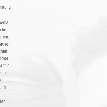
ührung
Thema
iche
chen.
hauser
chen
llmer
rbeit.
tsch
nkommt
. Im
der