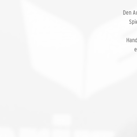
Den Au
Spi
Hand
e