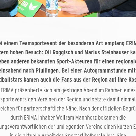
ei einem Teamsportevent der besonderen Art empfang ERI
tern hohen Besuch: Oli Roggisch und Marius Steinhauser k
eben anderen bekannten Sport-Akteuren für einen regional
einsabend nach Pfullingen. Bei einer Autogrammstunde mit
ballstars kamen auch die Fans aus der Region auf ihre Ko
ERIMA präsentierte sich am gestrigen Abend im Rahmen eines
sportevents den Vereinen der Region und setzte damit einmal
Zeichen für partnerschaftliche Nähe. Nach der offiziellen Begr
durch ERIMA Inhaber Wolfram Mannherz bekamen die
ungsverantwortlichen der umliegenden Vereine einen kurzen E
in die aktuelle Arbeit des Sportartikelherstellers. Eine