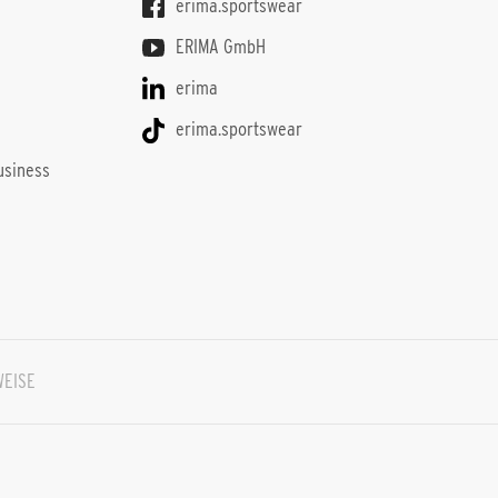
erima.sportswear
ERIMA GmbH
erima
ë
erima.sportswear
usiness
WEISE