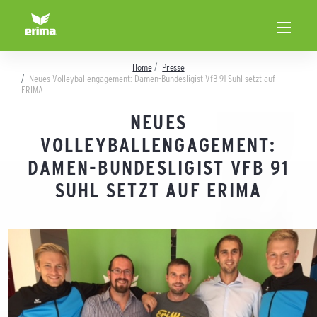
Home
Presse
Neues Volleyballengagement: Damen-Bundesligist VfB 91 Suhl setzt auf
ERIMA
NEUES
VOLLEYBALLENGAGEMENT:
DAMEN-BUNDESLIGIST VFB 91
SUHL SETZT AUF ERIMA