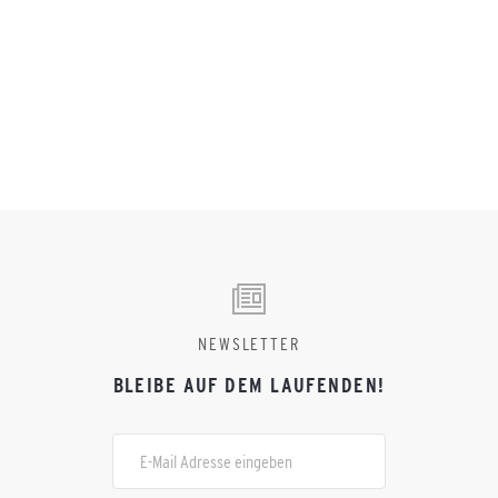
Team? Profitiere von fast 125 Jahre Erfahrung in der
Ausrüstung von Vereinen und Teams in den
verschiedensten Sportarten. Ob Amateurverein,
Profiteam oder Unternehmen, schreib uns einfach - wir
beraten dich!
NEWSLETTER
BLEIBE AUF DEM LAUFENDEN!