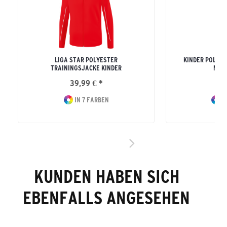
LIGA STAR POLYESTER
KINDER POLYE
TRAININGSJACKE KINDER
MIT
39,99 € *
34
IN 7 FARBEN
I
KUNDEN HABEN SICH
EBENFALLS ANGESEHEN