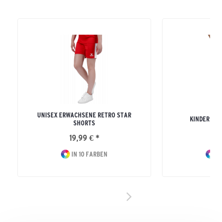
UNISEX ERWACHSENE RETRO STAR
KINDER RE
SHORTS
19,99 € *
16
IN 10 FARBEN
IN