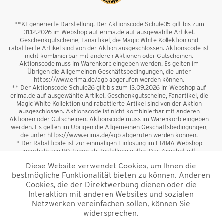
**KI-generierte Darstellung. Der Aktionscode Schule35 gilt bis zum
31.12.2026 im Webshop auf erima.de auf ausgewählte Artikel.
Geschenkgutscheine, Fanartikel, die Magic White Kollektion und
rabattierte Artikel sind von der Aktion ausgeschlossen. Aktionscode ist
nicht kombinierbar mit anderen Aktionen oder Gutscheinen.
Aktionscode muss im Warenkorb eingeben werden. Es gelten im
Übrigen die Allgemeinen Geschäftsbedingungen, die unter
https://www.erima.de/agb abgerufen werden können.
** Der Aktionscode Schule26 gilt bis zum 13.09.2026 im Webshop auf
erima.de auf ausgewählte Artikel. Geschenkgutscheine, Fanartikel, die
Magic White Kollektion und rabattierte Artikel sind von der Aktion
ausgeschlossen. Aktionscode ist nicht kombinierbar mit anderen
Aktionen oder Gutscheinen. Aktionscode muss im Warenkorb eingeben
werden. Es gelten im Übrigen die Allgemeinen Geschäftsbedingungen,
die unter https://www.erima.de/agb abgerufen werden können.
* Der Rabattcode ist zur einmaligen Einlösung im ERIMA Webshop
innerhalb von 90 Tagen ab Zustellung gültig. Das Angebot gilt
ausschließlich für Erstanmeldungen zum Newsletter. Reduzierte Ware
Diese Website verwendet Cookies, um Ihnen die
sowie Geschenkgutscheine sind vom Rabatt ausgeschlossen. Der
bestmögliche Funktionalität bieten zu können. Anderen
Rabattcode ist nicht mit anderen Aktionen oder Gutscheinen
kombinierbar. Der Mindestbestellwert beträgt 50 €
Cookies, die der Direktwerbung dienen oder die
*
Interaktion mit anderen Websites und sozialen
Netzwerken vereinfachen sollen, können Sie
*Alle Preise verstehen sich inkl. Mehrwertsteuer und zzgl.
widersprechen.
Versandkosten
und ggf. Nachnahmegebühren, wenn nicht anders