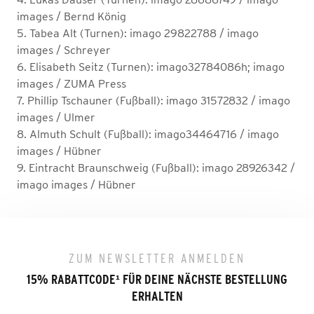
images / Bernd König
5. Tabea Alt (Turnen): imago 29822788 / imago
images / Schreyer
6. Elisabeth Seitz (Turnen): imago32784086h; imago
images / ZUMA Press
7. Phillip Tschauner (Fußball): imago 31572832 / imago
images / Ulmer
8. Almuth Schult (Fußball): imago34464716 / imago
images / Hübner
9. Eintracht Braunschweig (Fußball): imago 28926342 /
imago images / Hübner
ZUM NEWSLETTER ANMELDEN
15% RABATTCODE
¹
FÜR DEINE NÄCHSTE BESTELLUNG
ERHALTEN