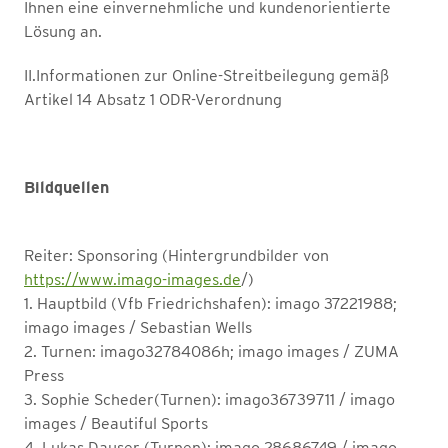
Ihnen eine einvernehmliche und kundenorientierte
Lösung an.
II.Informationen zur Online-Streitbeilegung gemäß
Artikel 14 Absatz 1 ODR-Verordnung
Bildquellen
Reiter: Sponsoring (Hintergrundbilder von
https://www.imago-images.de
/)
1. Hauptbild (Vfb Friedrichshafen): imago 37221988;
imago images / Sebastian Wells
2. Turnen: imago32784086h; imago images / ZUMA
Press
3. Sophie Scheder(Turnen): imago36739711 / imago
images / Beautiful Sports
4. Lukas Dauser (Turnen): imago 28686749 / imago