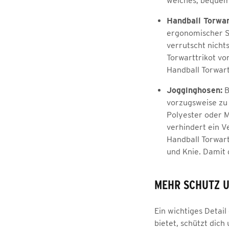
weiches, bequeme
Handball Torwar
ergonomischer Sc
verrutscht nicht
Torwarttrikot vo
Handball Torwart
Jogginghosen:
B
vorzugsweise zu 
Polyester oder M
verhindert ein V
Handball Torwart
und Knie. Damit 
MEHR SCHUTZ 
Ein wichtiges Detai
bietet, schützt dic