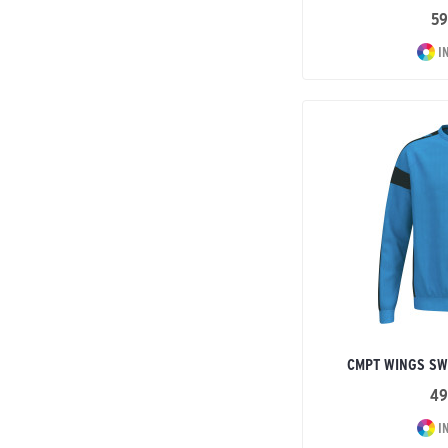
59
I
CMPT WINGS SW
49
I