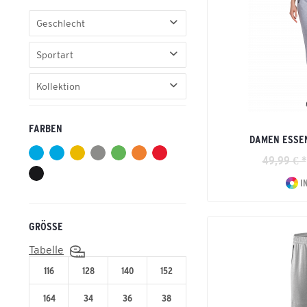
Geschlecht
Damen
Sportart
Erwachsene
Basic
Herren
Kollektion
Fußball
Kinder
Basic
Handball
Unisex Erwachsene
FARBEN
CMPT 3 WINGS
Leichtathletik
DAMEN ESSE
Essential
Tennis
49,99 € *
Essential Team
Volleyball
Six Wings
I
GRÖSSE
Tabelle
116
128
140
152
164
34
36
38