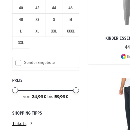
40
42
44
46
48
XS
S
M
L
XL
XXL
XXXL
KINDER ESSE
3XL
44
I
Sonderangebote
PREIS
von
bis
24,99 €
59,99 €
SHOPPING TIPPS
Trikots