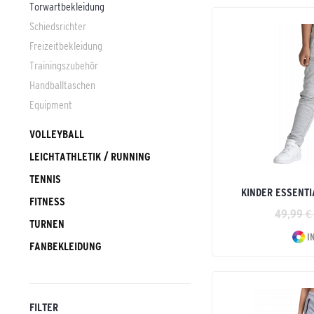
Torwartbekleidung
Schiedsrichter
Freizeitbekleidung
Trainingszubehör
Handballtaschen
Equipment
VOLLEYBALL
LEICHTATHLETIK / RUNNING
TENNIS
KINDER ESSENT
FITNESS
49,99 €
TURNEN
I
FANBEKLEIDUNG
FILTER