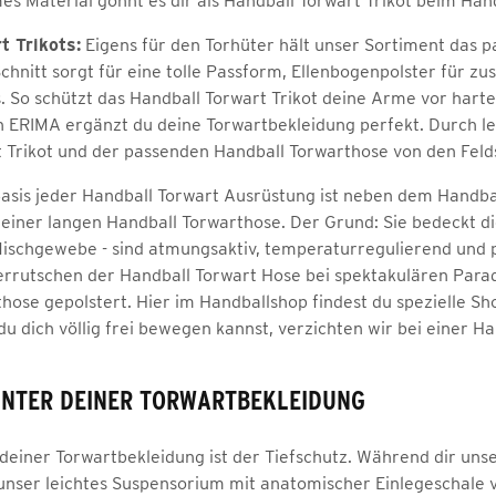
s Material gönnt es dir als Handball Torwart Trikot beim Han
t Trikots:
Eigens für den Torhüter hält unser Sortiment das p
hnitt sorgt für eine tolle Passform, Ellenbogenpolster für z
s. So schützt das Handball Torwart Trikot deine Arme vor hart
n ERIMA ergänzt du deine Torwartbekleidung perfekt. Durch 
 Trikot und der passenden Handball Torwarthose von den Felds
asis jeder Handball Torwart Ausrüstung ist neben dem Handbal
einer langen Handball Torwarthose. Der Grund: Sie bedeckt d
ischgewebe - sind atmungsaktiv, temperaturregulierend und pf
errutschen der Handball Torwart Hose bei spektakulären Parad
hose gepolstert. Hier im Handballshop findest du spezielle S
du dich völlig frei bewegen kannst, verzichten wir bei einer Ha
UNTER DEINER TORWARTBEKLEIDUNG
l deiner Torwartbekleidung ist der Tiefschutz. Während dir u
h unser leichtes Suspensorium mit anatomischer Einlegeschale