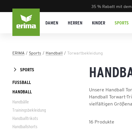
35 % Rabatt mit dem
DAMEN
HERREN
KINDER
SPORTS
ERIMA
Sports
Handball
Torwartbekleidung
HANDBA
SPORTS
FUSSBALL
Unsere Handball Tor
HANDBALL
Handball Torwart-Tr
Handbälle
vielfältigen Größen
Trainingsbekleidung
Handballtrikots
16
Produkte
Handballshorts