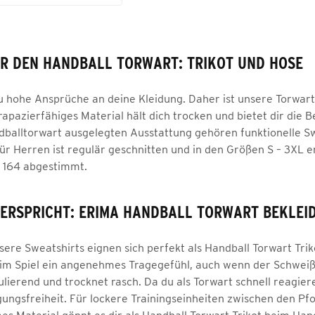
R DEN HANDBALL TORWART: TRIKOT UND HOSE
 du hohe Ansprüche an deine Kleidung. Daher ist unsere Torwa
rapazierfähiges Material hält dich trocken und bietet dir die 
ndballtorwart ausgelegten Ausstattung gehören funktionelle Sw
r Herren ist regulär geschnitten und in den Größen S – 3XL erh
- 164 abgestimmt.
VERSPRICHT: ERIMA HANDBALL TORWART BEKLEI
ere Sweatshirts eignen sich perfekt als Handball Torwart Tri
r im Spiel ein angenehmes Tragegefühl, auch wenn der Schweiß f
ulierend und trocknet rasch. Da du als Torwart schnell reagier
ungsfreiheit. Für lockere Trainingseinheiten zwischen den Pfo