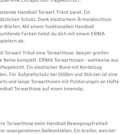
dball eine Extraportion Tragekomfort.
assende Handball Torwart Trikot parat. Ein
usätzlichen Schutz. Dank elastischem Ärmelabschluss
en Würfen. Mit einem funktionellen Handball
leuchtende Farben hebst du dich mit einem ERIMA
pielern ab.
l Torwart Trikot eine Torwarthose. Keeper greifen
ie Beine komplett. ERIMA Torwarthosen - wahlweise aus
legeleicht. Ein elastischer Bund mit Kordelzug
en. Für Aufprallschutz bei Stößen und Stürzen ist eine
horts und lange Torwarthosen mit Polsterungen an Hüfte
ndball Torwarthose auf einen Innenslip.
nsere Torwarthose beim Handball Bewegungsfreiheit
 vor unangenehmen Ballkontakten. Ein breiter, weicher