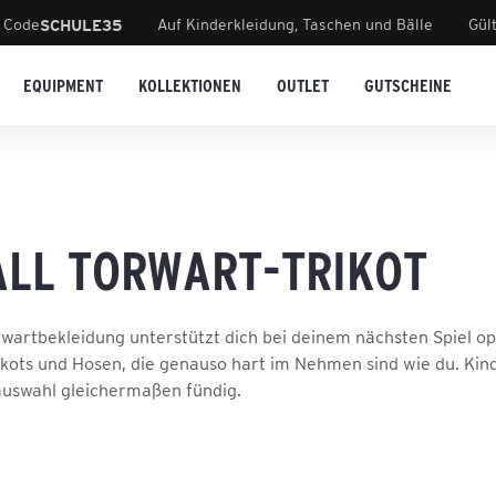
 Code
Auf Kinderkleidung, Taschen und Bälle
Gül
SCHULE35
EQUIPMENT
KOLLEKTIONEN
OUTLET
GUTSCHEINE
LL TORWART-TRIKOT
wartbekleidung unterstützt dich bei deinem nächsten Spiel op
ikots und Hosen, die genauso hart im Nehmen sind wie du. Ki
auswahl gleichermaßen fündig.