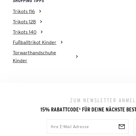
SHOPPING TIPPS
Trikots 116
Trikots 128
Trikots 140
Fußballtrikot Kinder
Torwarthandschuhe
Kinder
ZUM NEWSLETTER ANME
15% RABATTCODE
¹
FÜR DEINE NÄCHSTE BES