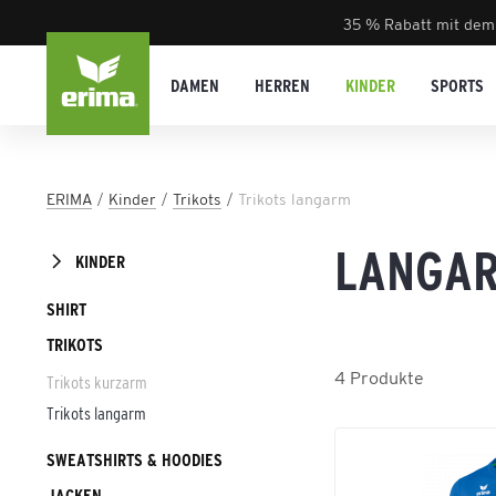
35 % Rabatt mit dem
DAMEN
HERREN
KINDER
SPORTS
ERIMA
Kinder
Trikots
Trikots langarm
LANGAR
KINDER
SHIRT
TRIKOTS
4
Produkte
Trikots kurzarm
Trikots langarm
SWEATSHIRTS & HOODIES
JACKEN