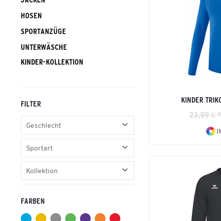
HOSEN
SPORTANZÜGE
UNTERWÄSCHE
KINDER-KOLLEKTION
KINDER TRIK
FILTER
23,99 € 
Geschlecht
I
Kinder
Sportart
Fußball
Kollektion
INTRO
FARBEN
Liga
Retro Star