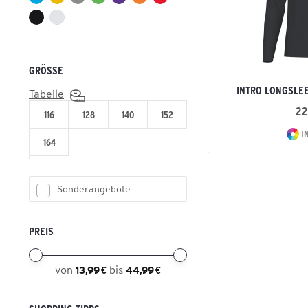
GRÖSSE
INTRO LONGSLEE
Tabelle
22
116
128
140
152
I
164
Sonderangebote
PREIS
von
bis
13,99 €
44,99 €