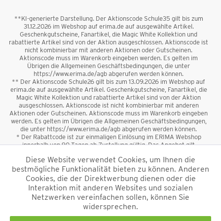
**KI-generierte Darstellung. Der Aktionscode Schule35 gilt bis zum
31.12.2026 im Webshop auf erima.de auf ausgewählte Artikel.
Geschenkgutscheine, Fanartikel, die Magic White Kollektion und
rabattierte Artikel sind von der Aktion ausgeschlossen. Aktionscode ist
nicht kombinierbar mit anderen Aktionen oder Gutscheinen.
Aktionscode muss im Warenkorb eingeben werden. Es gelten im
Übrigen die Allgemeinen Geschäftsbedingungen, die unter
https://www.erima.de/agb abgerufen werden können.
** Der Aktionscode Schule26 gilt bis zum 13.09.2026 im Webshop auf
erima.de auf ausgewählte Artikel. Geschenkgutscheine, Fanartikel, die
Magic White Kollektion und rabattierte Artikel sind von der Aktion
ausgeschlossen. Aktionscode ist nicht kombinierbar mit anderen
Aktionen oder Gutscheinen. Aktionscode muss im Warenkorb eingeben
werden. Es gelten im Übrigen die Allgemeinen Geschäftsbedingungen,
die unter https://www.erima.de/agb abgerufen werden können.
* Der Rabattcode ist zur einmaligen Einlösung im ERIMA Webshop
innerhalb von 90 Tagen ab Zustellung gültig. Das Angebot gilt
ausschließlich für Erstanmeldungen zum Newsletter. Reduzierte Ware
Diese Website verwendet Cookies, um Ihnen die
sowie Geschenkgutscheine sind vom Rabatt ausgeschlossen. Der
bestmögliche Funktionalität bieten zu können. Anderen
Rabattcode ist nicht mit anderen Aktionen oder Gutscheinen
kombinierbar. Der Mindestbestellwert beträgt 50 €
Cookies, die der Direktwerbung dienen oder die
*
Interaktion mit anderen Websites und sozialen
Netzwerken vereinfachen sollen, können Sie
*Alle Preise verstehen sich inkl. Mehrwertsteuer und zzgl.
widersprechen.
Versandkosten
und ggf. Nachnahmegebühren, wenn nicht anders
beschrieben.