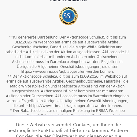
**KI-generierte Darstellung. Der Aktionscode Schule35 gilt bis zum
31.12.2026 im Webshop auf erima.de auf ausgewählte Artikel.
Geschenkgutscheine, Fanartikel, die Magic White Kollektion und
rabattierte Artikel sind von der Aktion ausgeschlossen. Aktionscode ist
nicht kombinierbar mit anderen Aktionen oder Gutscheinen.
Aktionscode muss im Warenkorb eingeben werden. Es gelten im
Übrigen die Allgemeinen Geschäftsbedingungen, die unter
https://www.erima.de/agb abgerufen werden können.
** Der Aktionscode Schule26 gilt bis zum 13.09.2026 im Webshop auf
erima.de auf ausgewählte Artikel. Geschenkgutscheine, Fanartikel, die
Magic White Kollektion und rabattierte Artikel sind von der Aktion
ausgeschlossen. Aktionscode ist nicht kombinierbar mit anderen
Aktionen oder Gutscheinen. Aktionscode muss im Warenkorb eingeben
werden. Es gelten im Übrigen die Allgemeinen Geschäftsbedingungen,
die unter https://www.erima.de/agb abgerufen werden können.
* Der Rabattcode ist zur einmaligen Einlösung im ERIMA Webshop
innerhalb von 90 Tagen ab Zustellung gültig. Das Angebot gilt
ausschließlich für Erstanmeldungen zum Newsletter. Reduzierte Ware
Diese Website verwendet Cookies, um Ihnen die
sowie Geschenkgutscheine sind vom Rabatt ausgeschlossen. Der
bestmögliche Funktionalität bieten zu können. Anderen
Rabattcode ist nicht mit anderen Aktionen oder Gutscheinen
kombinierbar. Der Mindestbestellwert beträgt 50 €
Cookies, die der Direktwerbung dienen oder die