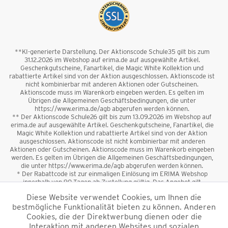
**KI-generierte Darstellung. Der Aktionscode Schule35 gilt bis zum
31.12.2026 im Webshop auf erima.de auf ausgewählte Artikel.
Geschenkgutscheine, Fanartikel, die Magic White Kollektion und
rabattierte Artikel sind von der Aktion ausgeschlossen. Aktionscode ist
nicht kombinierbar mit anderen Aktionen oder Gutscheinen.
Aktionscode muss im Warenkorb eingeben werden. Es gelten im
Übrigen die Allgemeinen Geschäftsbedingungen, die unter
https://www.erima.de/agb abgerufen werden können.
** Der Aktionscode Schule26 gilt bis zum 13.09.2026 im Webshop auf
erima.de auf ausgewählte Artikel. Geschenkgutscheine, Fanartikel, die
Magic White Kollektion und rabattierte Artikel sind von der Aktion
ausgeschlossen. Aktionscode ist nicht kombinierbar mit anderen
Aktionen oder Gutscheinen. Aktionscode muss im Warenkorb eingeben
werden. Es gelten im Übrigen die Allgemeinen Geschäftsbedingungen,
die unter https://www.erima.de/agb abgerufen werden können.
* Der Rabattcode ist zur einmaligen Einlösung im ERIMA Webshop
innerhalb von 90 Tagen ab Zustellung gültig. Das Angebot gilt
ausschließlich für Erstanmeldungen zum Newsletter. Reduzierte Ware
Diese Website verwendet Cookies, um Ihnen die
sowie Geschenkgutscheine sind vom Rabatt ausgeschlossen. Der
bestmögliche Funktionalität bieten zu können. Anderen
Rabattcode ist nicht mit anderen Aktionen oder Gutscheinen
kombinierbar. Der Mindestbestellwert beträgt 50 €
Cookies, die der Direktwerbung dienen oder die
*
Interaktion mit anderen Websites und sozialen