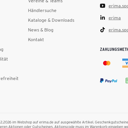
Vereine & Teams
erima.sp
Händlersuche
erima
Kataloge & Downloads
News & Blog
erima.sp
Kontakt
ng
ZAHLUNGSMET
lität
efreiheit
.12.2026 im Webshop auf erima.de auf ausgewählte Artikel. Geschenkgutscheine, F
nderen Aktionen oder Gutscheinen. Aktionscode muss im Warenkorb eingeben we