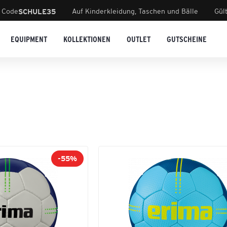
 Code
Auf Kinderkleidung, Taschen und Bälle
Gül
SCHULE35
EQUIPMENT
KOLLEKTIONEN
OUTLET
GUTSCHEINE
-55%