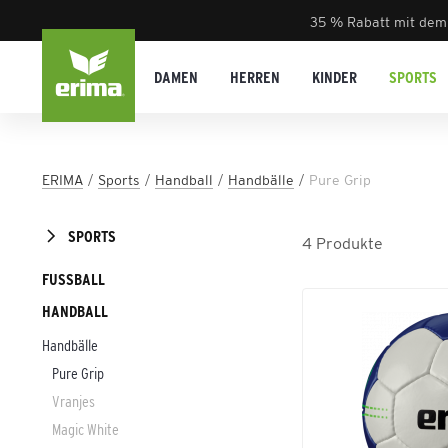
35 % Rabatt mit dem
DAMEN
HERREN
KINDER
SPORTS
ERIMA
Sports
Handball
Handbälle
Pure Grip
SPORTS
4
Produkte
FUSSBALL
HANDBALL
Handbälle
Pure Grip
Vranjes
Magic White