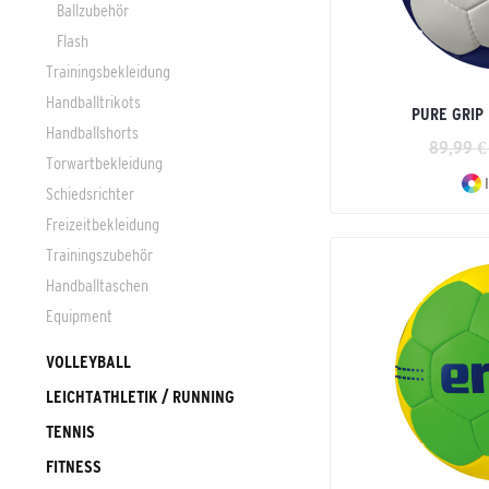
Ballzubehör
Flash
Trainingsbekleidung
Handballtrikots
PURE GRIP 
Handballshorts
89,99 €
Torwartbekleidung
I
Schiedsrichter
Freizeitbekleidung
Trainingszubehör
Handballtaschen
Equipment
VOLLEYBALL
LEICHTATHLETIK / RUNNING
TENNIS
FITNESS