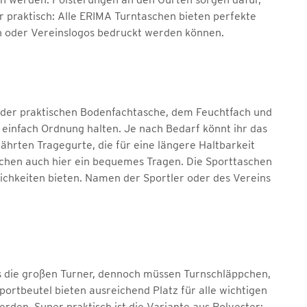
er praktisch: Alle ERIMA Turntaschen bieten perfekte
n oder Vereinslogos bedruckt werden können.
k der praktischen Bodenfachtasche, dem Feuchtfach und
einfach Ordnung halten. Je nach Bedarf könnt ihr das
ährten Tragegurte, die für eine längere Haltbarkeit
lichen auch hier ein bequemes Tragen. Die Sporttaschen
chkeiten bieten. Namen der Sportler oder des Vereins
s die großen Turner, dennoch müssen Turnschläppchen,
portbeutel bieten ausreichend Platz für alle wichtigen
en. Super praktisch ist die Variante aus Polyester: