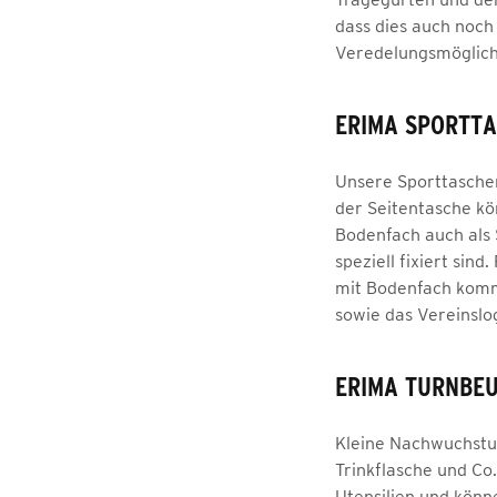
dass dies auch noch 
Veredelungsmöglich
ERIMA SPORTTA
Unsere Sporttaschen
der Seitentasche kö
Bodenfach auch als 
speziell fixiert si
mit Bodenfach komme
sowie das Vereinslog
ERIMA TURNBE
Kleine Nachwuchstu
Trinkflasche und Co
Utensilien und könn