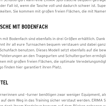
der Fall ist, wenn die Tasche voll und dadurch schwer ist. Sup
keiten. Sie kommen mit großen freien Flächen, die mit Name
SCHE MIT BODENFACH
 mit Bodenfach sind ebenfalls in drei Größen erhältlich. Dan
nnt ihr all eure Turnsachen bequem verstauen und dabei ganz 
Schuhfach benutzen. Dieses Modell setzt ebenfalls auf die bew
nd. Polsterungen an den Tragegurten und Schultergurten ermög
n mit großen freien Flächen, die optimale Veredelungsmögli
o finden hier garantiert ihren Platz.
UTEL
rnerinnen und –turner benötigen zwar weniger Equipment, al
. auf dem Weg in das Training sicher verstaut werden. ERIMA S
en dank ihrem Kordelzug bequem auf dem Rücken getragen werd