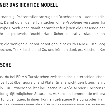
NER DAS RICHTIGE MODELL
urnanzug, Präsentationsanzug und Duschsachen – wenn du dic
t. Damit du all deine Turnsachen ohne Probleme verstauen ka
 Größe L verfügbar, damit garantiert für jeden die Passende da
ihr beispielsweise feuchte Handtücher separat verstauen könn
, die weniger Zubehör benötigen, gibt es im ERIMA Turn Shop
ppchen, Trinkflasche und Co. und können dank praktischem Ko
ASCHE
st du bei ERIMA Turntaschen zwischen drei unterschiedlichen 
e verfügt über ausreichend Platz für alle wichtigen Utensilie
in. Für Erwachsene ist eine Tasche in Größe M oder L bestens 
ion größtmöglichen Stauraum. Außerdem kommen sie mit prakt
ftung verfügen. In ihnen können getragene Kleidung oder Han
m Schultergurt kann eine ERIMA Sporttasche bequem getragen