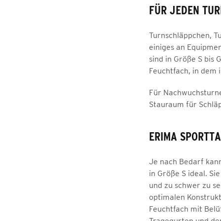
FÜR JEDEN TUR
Turnschläppchen, T
einiges an Equipmen
sind in Größe S bis
Feuchtfach, in dem 
Für Nachwuchsturner
Stauraum für Schlä
ERIMA SPORTT
Je nach Bedarf kann
in Größe S ideal. Si
und zu schwer zu se
optimalen Konstrukt
Feuchtfach mit Belü
Tragegurten und de