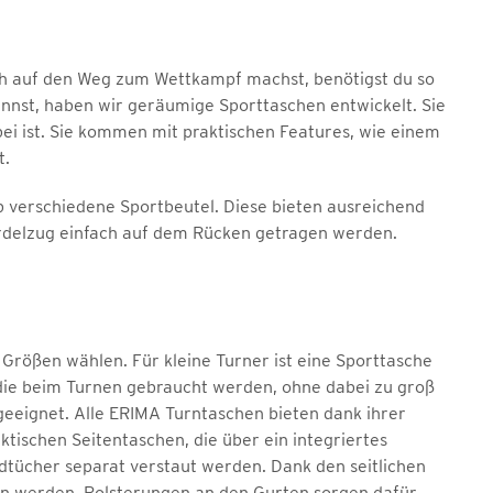
h auf den Weg zum Wettkampf machst, benötigst du so
nnst, haben wir geräumige Sporttaschen entwickelt. Sie
bei ist. Sie kommen mit praktischen Features, wie einem
t.
 verschiedene Sportbeutel. Diese bieten ausreichend
rdelzug einfach auf dem Rücken getragen werden.
Größen wählen. Für kleine Turner ist eine Sporttasche
n, die beim Turnen gebraucht werden, ohne dabei zu groß
geeignet. Alle ERIMA Turntaschen bieten dank ihrer
ischen Seitentaschen, die über ein integriertes
dtücher separat verstaut werden. Dank den seitlichen
 werden. Polsterungen an den Gurten sorgen dafür,