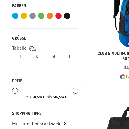
Handball
FARBEN
INTRO
Volleyball
Six Wings
GRÖSSE
Tabelle
CLUB 5 MULTIFU
1
S
M
L
BO
34
I
PREIS
von
bis
14,99 €
99,99 €
SHOPPING TIPPS
Multifunktionsrucksack