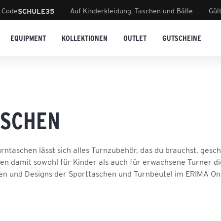
 Code
Auf Kinderkleidung, Taschen und Bälle
Gül
SCHULE35
EQUIPMENT
KOLLEKTIONEN
OUTLET
GUTSCHEINE
ASCHEN
rntaschen lässt sich alles Turnzubehör, das du brauchst, gesc
n damit sowohl für Kinder als auch für erwachsene Turner die 
en und Designs der Sporttaschen und Turnbeutel im ERIMA Onl