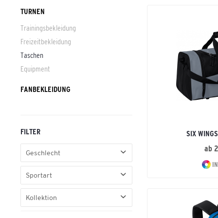
TURNEN
Trainingsbekleidung
Freizeitbekleidung
Taschen
Equipment
FANBEKLEIDUNG
FILTER
SIX WING
ab 
Geschlecht
IN
Erwachsene
Sportart
No Gender
Basic
Kollektion
Fußball
Club 5