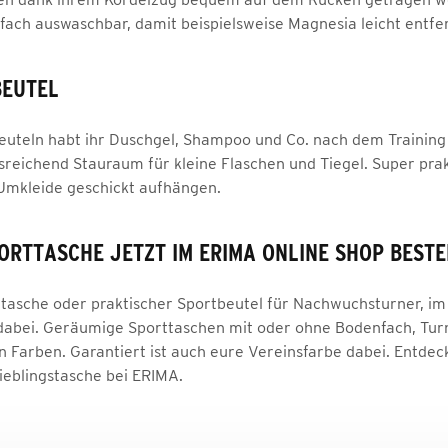
infach auswaschbar, damit beispielsweise Magnesia leicht entf
BEUTEL
euteln habt ihr Duschgel, Shampoo und Co. nach dem Training
reichend Stauraum für kleine Flaschen und Tiegel. Super prakti
 Umkleide geschickt aufhängen.
ORTTASCHE JETZT IM ERIMA ONLINE SHOP BEST
asche oder praktischer Sportbeutel für Nachwuchsturner, im E
dabei. Geräumige Sporttaschen mit oder ohne Bodenfach, Turn
n Farben. Garantiert ist auch eure Vereinsfarbe dabei. Entdec
Lieblingstasche bei ERIMA.