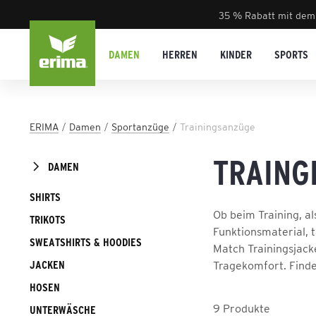
35 % Rabatt mit dem
DAMEN
HERREN
KINDER
SPORTS
ERIMA
Damen
Sportanzüge
Trainingsanzüge
TRAING
DAMEN
SHIRTS
Ob beim Training, a
TRIKOTS
Funktionsmaterial, t
SWEATSHIRTS & HOODIES
Match Trainingsjac
JACKEN
Tragekomfort. Finde
HOSEN
9
Produkte
UNTERWÄSCHE