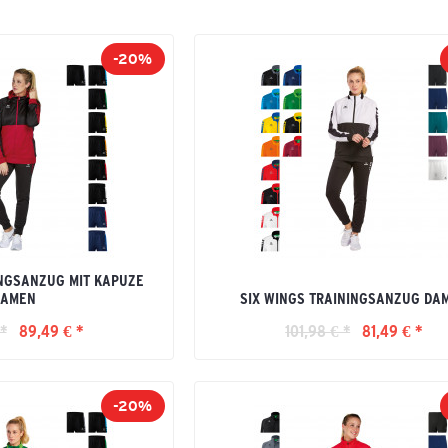
-20%
INGSANZUG MIT KAPUZE
DAMEN
SIX WINGS TRAININGSANZUG DA
 *
89,49 € *
101,98 € *
81,49 € *
-20%