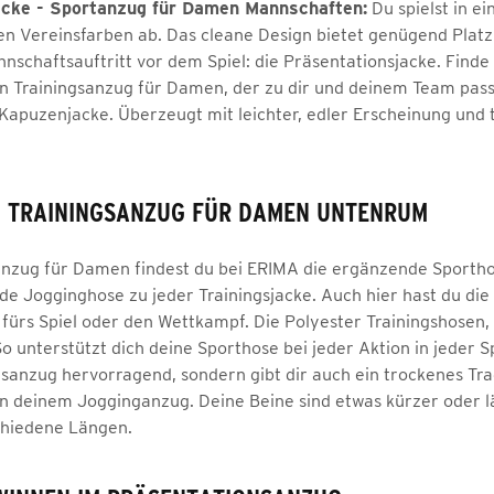
acke - Sportanzug für Damen Mannschaften:
Du spielst in e
en Vereinsfarben ab. Das cleane Design bietet genügend Platz
nnschaftsauftritt vor dem Spiel: die Präsentationsjacke. Find
en Trainingsanzug für Damen, der zu dir und deinem Team pas
Kapuzenjacke. Überzeugt mit leichter, edler Erscheinung und 
– TRAININGSANZUG FÜR DAMEN UNTENRUM
anzug für Damen findest du bei ERIMA die ergänzende Sporthos
ede Jogginghose zu jeder Trainingsjacke. Auch hier hast du di
fürs Spiel oder den Wettkampf. Die Polyester Trainingshosen,
o unterstützt dich deine Sporthose bei jeder Aktion in jeder 
sanzug hervorragend, sondern gibt dir auch ein trockenes Tra
n deinem Jogginganzug. Deine Beine sind etwas kürzer oder lä
chiedene Längen.