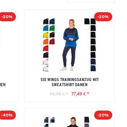
-20%
-20%
SIX WINGS TRAININGSANZUG MIT
MEN
SWEATSHIRT DAMEN
96,98 € *
77,49 € *
-40%
-20%