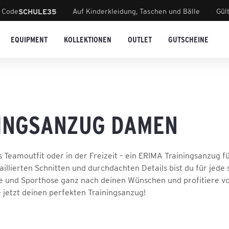
 Code
Auf Kinderkleidung, Taschen und Bälle
Gül
SCHULE35
EQUIPMENT
KOLLEKTIONEN
OUTLET
GUTSCHEINE
INGSANZUG DAMEN
ls Teamoutfit oder in der Freizeit – ein ERIMA Trainingsanzug
aillierten Schnitten und durchdachten Details bist du für jed
ke und Sporthose ganz nach deinen Wünschen und profitiere
 jetzt deinen perfekten Trainingsanzug!