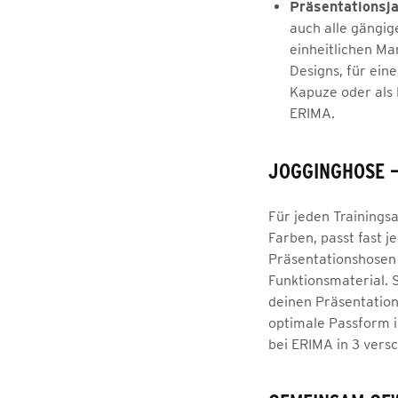
Präsentationsj
auch alle gängig
einheitlichen Ma
Designs, für ein
Kapuze oder als 
ERIMA.
JOGGINGHOSE 
Für jeden Trainings
Farben, passt fast j
Präsentationshosen 
Funktionsmaterial. S
deinen Präsentation
optimale Passform i
bei ERIMA in 3 vers