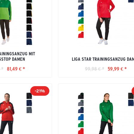
AININGSANZUG MIT
GSTOP DAMEN
LIGA STAR TRAININGSANZUG DA
 *
81,49 € *
99,98 € *
59,99 € *
-21%