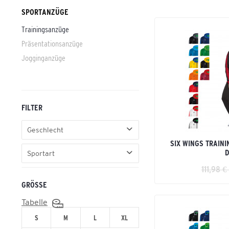
SPORTANZÜGE
Trainingsanzüge
Präsentationsanzüge
Jogginganzüge
FILTER
Geschlecht
SIX WINGS TRAIN
Erwachsene
Sportart
Unisex Erwachsene
111,98 €
Fußball
GRÖSSE
Handball
Volleyball
Tabelle
S
M
L
XL