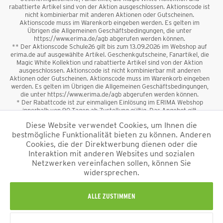
rabattierte Artikel sind von der Aktion ausgeschlossen. Aktionscode ist
nicht kombinierbar mit anderen Aktionen oder Gutscheinen.
Aktionscode muss im Warenkorb eingeben werden. Es gelten im
Übrigen die Allgemeinen Geschäftsbedingungen, die unter
https://www.erima.de/agb abgerufen werden können.
** Der Aktionscode Schule26 gilt bis zum 13.09.2026 im Webshop auf
erima.de auf ausgewählte Artikel. Geschenkgutscheine, Fanartikel, die
Magic White Kollektion und rabattierte Artikel sind von der Aktion
ausgeschlossen. Aktionscode ist nicht kombinierbar mit anderen
Aktionen oder Gutscheinen. Aktionscode muss im Warenkorb eingeben
werden. Es gelten im Übrigen die Allgemeinen Geschäftsbedingungen,
die unter https://www.erima.de/agb abgerufen werden können.
* Der Rabattcode ist zur einmaligen Einlösung im ERIMA Webshop
innerhalb von 90 Tagen ab Zustellung gültig. Das Angebot gilt
ausschließlich für Erstanmeldungen zum Newsletter. Reduzierte Ware
Diese Website verwendet Cookies, um Ihnen die
sowie Geschenkgutscheine sind vom Rabatt ausgeschlossen. Der
bestmögliche Funktionalität bieten zu können. Anderen
Rabattcode ist nicht mit anderen Aktionen oder Gutscheinen
kombinierbar. Der Mindestbestellwert beträgt 50 €
Cookies, die der Direktwerbung dienen oder die
*
Interaktion mit anderen Websites und sozialen
Netzwerken vereinfachen sollen, können Sie
*Alle Preise verstehen sich inkl. Mehrwertsteuer und zzgl.
widersprechen.
Versandkosten
und ggf. Nachnahmegebühren, wenn nicht anders
beschrieben.
Impressum
AGB
Datenschutzinformation