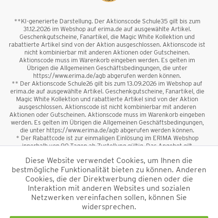
**KI-generierte Darstellung. Der Aktionscode Schule35 gilt bis zum
31.12.2026 im Webshop auf erima.de auf ausgewählte Artikel.
Geschenkgutscheine, Fanartikel, die Magic White Kollektion und
rabattierte Artikel sind von der Aktion ausgeschlossen. Aktionscode ist
nicht kombinierbar mit anderen Aktionen oder Gutscheinen.
Aktionscode muss im Warenkorb eingeben werden. Es gelten im
Übrigen die Allgemeinen Geschäftsbedingungen, die unter
https://www.erima.de/agb abgerufen werden können.
** Der Aktionscode Schule26 gilt bis zum 13.09.2026 im Webshop auf
erima.de auf ausgewählte Artikel. Geschenkgutscheine, Fanartikel, die
Magic White Kollektion und rabattierte Artikel sind von der Aktion
ausgeschlossen. Aktionscode ist nicht kombinierbar mit anderen
Aktionen oder Gutscheinen. Aktionscode muss im Warenkorb eingeben
werden. Es gelten im Übrigen die Allgemeinen Geschäftsbedingungen,
die unter https://www.erima.de/agb abgerufen werden können.
* Der Rabattcode ist zur einmaligen Einlösung im ERIMA Webshop
innerhalb von 90 Tagen ab Zustellung gültig. Das Angebot gilt
ausschließlich für Erstanmeldungen zum Newsletter. Reduzierte Ware
Diese Website verwendet Cookies, um Ihnen die
sowie Geschenkgutscheine sind vom Rabatt ausgeschlossen. Der
bestmögliche Funktionalität bieten zu können. Anderen
Rabattcode ist nicht mit anderen Aktionen oder Gutscheinen
kombinierbar. Der Mindestbestellwert beträgt 50 €
Cookies, die der Direktwerbung dienen oder die
*
Interaktion mit anderen Websites und sozialen
Netzwerken vereinfachen sollen, können Sie
*Alle Preise verstehen sich inkl. Mehrwertsteuer und zzgl.
widersprechen.
Versandkosten
und ggf. Nachnahmegebühren, wenn nicht anders
beschrieben.