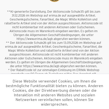
**KI-generierte Darstellung. Der Aktionscode Schule35 gilt bis zum
31.12.2026 im Webshop auf erima.de auf ausgewählte Artikel.
Geschenkgutscheine, Fanartikel, die Magic White Kollektion und
rabattierte Artikel sind von der Aktion ausgeschlossen. Aktionscode ist
nicht kombinierbar mit anderen Aktionen oder Gutscheinen.
Aktionscode muss im Warenkorb eingeben werden. Es gelten im
Übrigen die Allgemeinen Geschäftsbedingungen, die unter
https://www.erima.de/agb abgerufen werden können.
** Der Aktionscode Schule26 gilt bis zum 13.09.2026 im Webshop auf
erima.de auf ausgewählte Artikel. Geschenkgutscheine, Fanartikel, die
Magic White Kollektion und rabattierte Artikel sind von der Aktion
ausgeschlossen. Aktionscode ist nicht kombinierbar mit anderen
Aktionen oder Gutscheinen. Aktionscode muss im Warenkorb eingeben
werden. Es gelten im Übrigen die Allgemeinen Geschäftsbedingungen,
die unter https://www.erima.de/agb abgerufen werden können.
* Der Rabattcode ist zur einmaligen Einlösung im ERIMA Webshop
innerhalb von 90 Tagen ab Zustellung gültig. Das Angebot gilt
ausschließlich für Erstanmeldungen zum Newsletter. Reduzierte Ware
Diese Website verwendet Cookies, um Ihnen die
sowie Geschenkgutscheine sind vom Rabatt ausgeschlossen. Der
bestmögliche Funktionalität bieten zu können. Anderen
Rabattcode ist nicht mit anderen Aktionen oder Gutscheinen
kombinierbar. Der Mindestbestellwert beträgt 50 €
Cookies, die der Direktwerbung dienen oder die
*
Interaktion mit anderen Websites und sozialen
Netzwerken vereinfachen sollen, können Sie
*Alle Preise verstehen sich inkl. Mehrwertsteuer und zzgl.
widersprechen.
Versandkosten
und ggf. Nachnahmegebühren, wenn nicht anders
beschrieben.