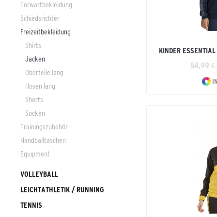
Torwartbekleidung
Schiedsrichter
Freizeitbekleidung
Shirts
KINDER ESSENTIAL
Jacken
54,99 €
Oberteile lang
I
Hosen lang
Shorts
Socken
Trainingszubehör
Handballtaschen
Equipment
VOLLEYBALL
LEICHTATHLETIK / RUNNING
TENNIS