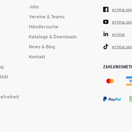
Jobs
erima.sp
Vereine & Teams
erima.sp
Händlersuche
erima
Kataloge & Downloads
News & Blog
erima.sp
Kontakt
ng
ZAHLUNGSMET
lität
efreiheit