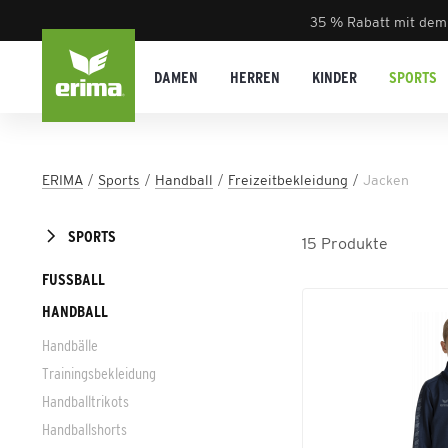
35 % Rabatt mit dem
DAMEN
HERREN
KINDER
SPORTS
ERIMA
Sports
Handball
Freizeitbekleidung
Jacken
SPORTS
15
Produkte
FUSSBALL
HANDBALL
Handbälle
Trainingsbekleidung
Handballtrikots
Handballshorts