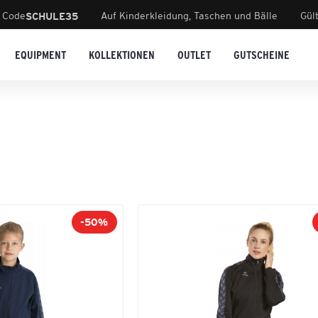
 Code
Auf Kinderkleidung, Taschen und Bälle
Gül
SCHULE35
EQUIPMENT
KOLLEKTIONEN
OUTLET
GUTSCHEINE
-50%