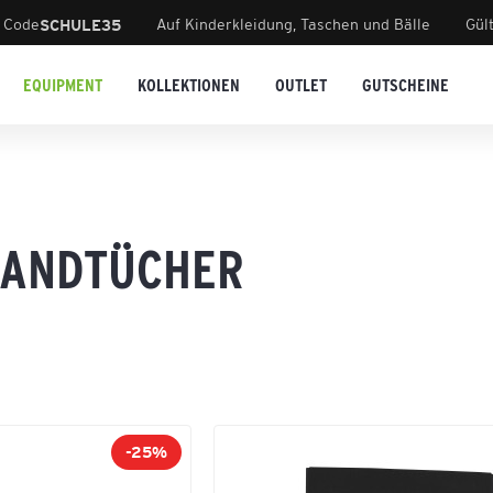
 Code
Auf Kinderkleidung, Taschen und Bälle
Gül
SCHULE35
EQUIPMENT
KOLLEKTIONEN
OUTLET
GUTSCHEINE
HANDTÜCHER
-25%