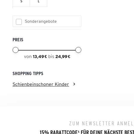
S
L
Sonderangebote
PREIS
von
bis
13,49 €
24,99 €
SHOPPING TIPPS
Schienbeinschoner Kinder
ZUM NEWSLETTER ANME
15% RABATTCODE
¹
FÜR DEINE NÄCHSTE BES