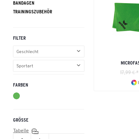
BANDAGEN
TRAININGSZUBEHÖR
FILTER
Geschlecht
MICROFA
Erwachsene
Sportart
No Gender
17,99 € *
Basic
I
FARBEN
Fußball
Handball
Volleyball
GRÖSSE
Tabelle