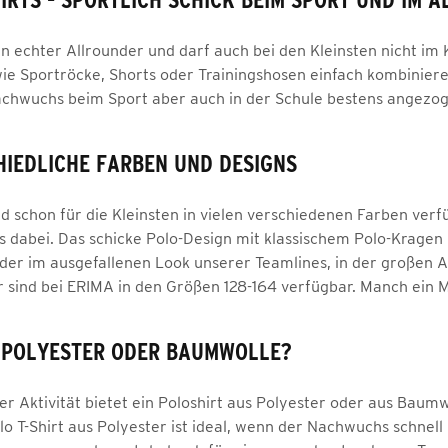
 ein echter Allrounder und darf auch bei den Kleinsten nicht im
ie Sportröcke, Shorts oder Trainingshosen einfach kombinier
Nachwuchs beim Sport aber auch in der Schule bestens angezo
HIEDLICHE FARBEN UND DESIGNS
d schon für die Kleinsten in vielen verschiedenen Farben verfü
dabei. Das schicke Polo-Design mit klassischem Polo-Kragen 
oder im ausgefallenen Look unserer Teamlines, in der großen A
r sind bei ERIMA in den Größen 128-164 verfügbar. Manch ein Mo
 POLYESTER ODER BAUMWOLLE?
er Aktivität bietet ein Poloshirt aus Polyester oder aus Baum
o T-Shirt aus Polyester ist ideal, wenn der Nachwuchs schnell