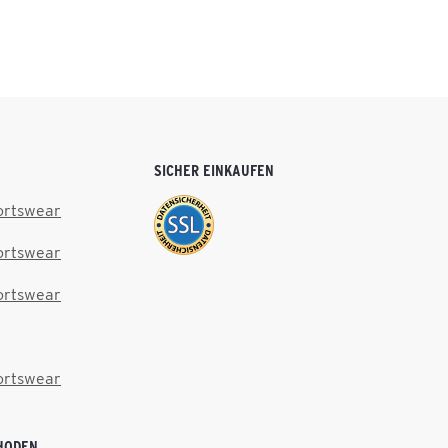
SICHER EINKAUFEN
ortswear
ortswear
ortswear
ortswear
HODEN