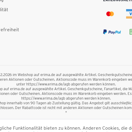
lität
efreiheit
.12.2026 im Webshop auf erima.de auf ausgewählte Artikel. Geschenkgutscheine, F
nderen Aktionen oder Gutscheinen. Aktionscode muss im Warenkorb eingeben we
unter https://www.erima.de/agb abgerufen werden können.
 auf erima.de auf ausgewählte Artikel. Geschenkgutscheine, Fanartikel, die Mag
ktionen oder Gutscheinen. Aktionscode muss im Warenkorb eingeben werden. Es 
https://www.erima.de/agb abgerufen werden können.
op innerhalb von 90 Tagen ab Zustellung gültig. Das Angebot gilt ausschließl
lossen. Der Rabattcode ist nicht mit anderen Aktionen oder Gutscheinen kombi
*
inkl. Mehrwertsteuer und zzgl.
Versandkosten
und ggf. Nachnahmegebühren, wen
iche Funktionalität bieten zu können. Anderen Cookies, die d