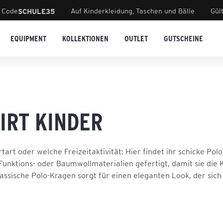
 Code
Auf Kinderkleidung, Taschen und Bälle
Gül
SCHULE35
EQUIPMENT
KOLLEKTIONEN
OUTLET
GUTSCHEINE
IRT KINDER
tart oder welche Freizeitaktivität: Hier findet ihr schicke Po
Funktions- oder Baumwollmaterialien gefertigt, damit sie die 
assische Polo-Kragen sorgt für einen eleganten Look, der sich