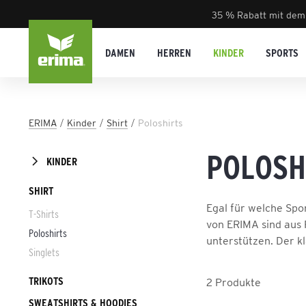
35 % Rabatt mit dem
DAMEN
HERREN
KINDER
SPORTS
ERIMA
Kinder
Shirt
Poloshirts
POLOSH
KINDER
SHIRT
Egal für welche Spor
T-Shirts
von ERIMA sind aus 
Poloshirts
unterstützen. Der kl
Singlets
TRIKOTS
2
Produkte
SWEATSHIRTS & HOODIES