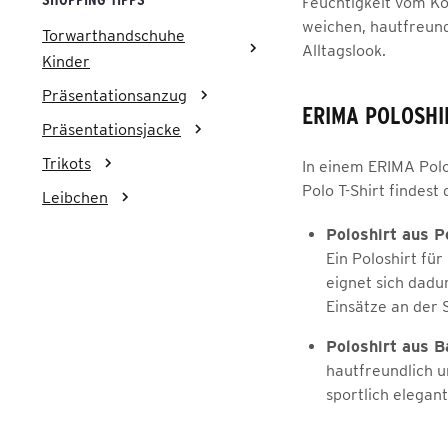
Feuchtigkeit vom Kö
weichen, hautfreund
Torwarthandschuhe
Alltagslook.
Kinder
Präsentationsanzug
ERIMA POLOSHI
Präsentationsjacke
Trikots
In einem ERIMA Polos
Polo T-Shirt findes
Leibchen
Poloshirt aus P
Ein Poloshirt fü
eignet sich dadu
Einsätze an der 
Poloshirt aus B
hautfreundlich u
sportlich elegant