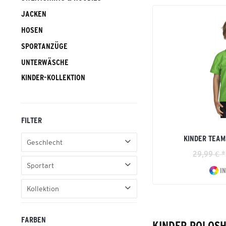
JACKEN
HOSEN
SPORTANZÜGE
UNTERWÄSCHE
KINDER-KOLLEKTION
FILTER
KINDER TEAM
Geschlecht
29,99 € *
Kinder
Sportart
IN
Basic
Kollektion
Fußball
Teamsport
Handball
FARBEN
Tennis
KINDER POLOSH