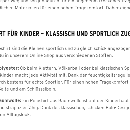
rper weg und sorgt dadurch für ein angenehm trockenes Trag
lichen Materialien für einen hohen Tragekomfort. Daher eignen
RT FÜR KINDER – KLASSISCH UND SPORTLICH ZU
hirt sind die Kleinen sportlich und zu gleich schick angezogen.
t du in unserem Online Shop aus verschiedenen Stoffen.
olyester:
Ob beim Klettern, Völkerball oder bei klassischen Spor
r Kinder macht jede Aktivität mit. Dank der feuchtigkeitsregul
rch bestens für echte Sportler. Für einen hohen Tragekomfort
Seite und am Schlüsselbein.
aumwolle:
Ein Poloshirt aus Baumwolle ist auf der Kinderhau
nd strapazierfähig. Dank des klassischen, schicken Polo-Design
en Alltagslook.