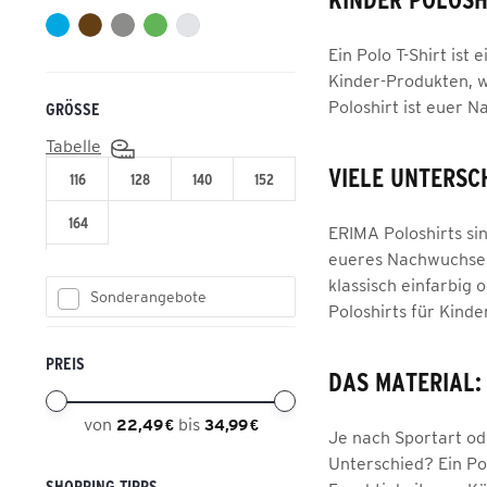
Volleyball
Ein Polo T-Shirt ist
Kinder-Produkten, w
Poloshirt ist euer 
GRÖSSE
Tabelle
VIELE UNTERSC
116
128
140
152
164
ERIMA Poloshirts sin
eueres Nachwuchses 
klassisch einfarbig 
Sonderangebote
Poloshirts für Kinde
PREIS
DAS MATERIAL:
von
bis
22,49 €
34,99 €
Je nach Sportart od
Unterschied? Ein Pol
SHOPPING TIPPS