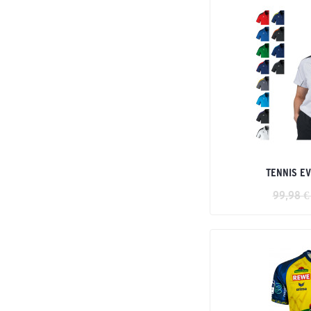
Flash
FleX-Ray
Flex Guard
Gandia
Hybrid
INTRO
Kinder Kollektion
Liga
LIGA STAR
TENNIS E
Madrid
Magic White
99,98 €
Mantua
Marathon
PERFORMANCE
Premia
Promo
PURE GRIP