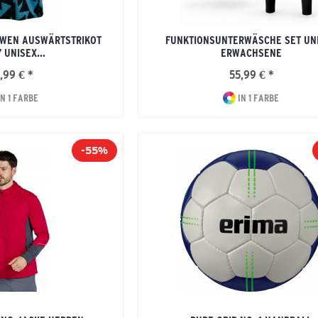
ÖWEN AUSWÄRTSTRIKOT
FUNKTIONSUNTERWÄSCHE SET UN
 UNISEX...
ERWACHSENE
,99 € *
55,99 € *
N 1 FARBE
IN 1 FARBE
-55%