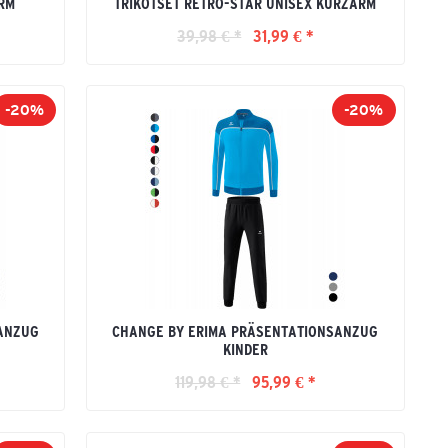
RM
TRIKOTSET RETRO-STAR UNISEX KURZARM
39,98 € *
31,99 € *
-20%
-20%
ANZUG
CHANGE BY ERIMA PRÄSENTATIONSANZUG
KINDER
119,98 € *
95,99 € *