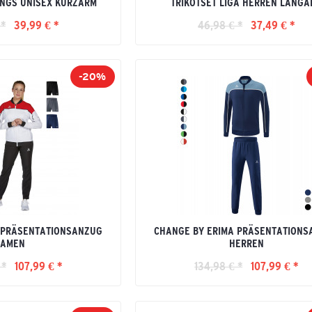
INGS UNISEX KURZARM
TRIKOTSET LIGA HERREN LANGA
 *
39,99 € *
46,98 € *
37,49 € *
-20%
 PRÄSENTATIONSANZUG
CHANGE BY ERIMA PRÄSENTATIONS
DAMEN
HERREN
 *
107,99 € *
134,98 € *
107,99 € *