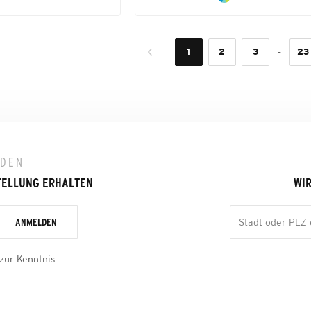
-
1
2
3
23
LDEN
TELLUNG ERHALTEN
WIR
ANMELDEN
zur Kenntnis