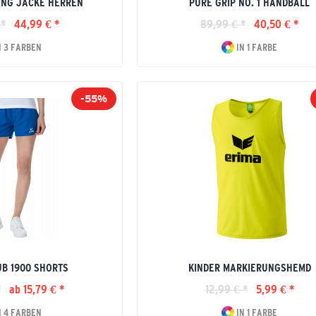
ING JACKE HERREN
PURE GRIP NO. 1 HANDBALL
 *
44,99 € *
89,99 € *
40,50 € *
N 3 FARBEN
IN 1 FARBE
-55%
B 1900 SHORTS
KINDER MARKIERUNGSHEMD
*
ab 15,79 € *
12,99 € *
5,99 € *
N 4 FARBEN
IN 1 FARBE