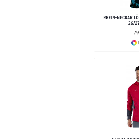
VERONA
VERONA Performance
RHEIN-NECKAR L
Vranjes
26/27
Vranjes 2023
79
Wings
Zenari 3.0
I