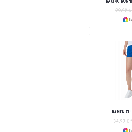
RACING RUNN
99,99 €
I
DAMEN CLU
34,99 € 
I