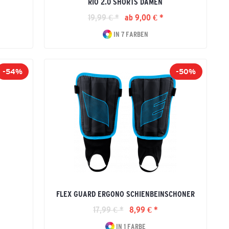
RIO 2.0 SHORTS DAMEN
19,99 € *
ab 9,00 € *
IN 7 FARBEN
-54%
-50%
FLEX GUARD ERGONO SCHIENBEINSCHONER
17,99 € *
8,99 € *
IN 1 FARBE