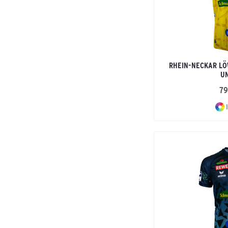
Race Line 2.0
RACING
RETRO
Retro Star
RIO 2.0
RHEIN-NECKAR LÖ
SENZOR STAR
UN
Shooter 2.0
79
SIENA 3.0
I
Six Wings
T&F Wings
TANARO
Team
Teamsport
Tec 2.0
Trimona
TS
VALENCIA