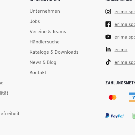
Unternehmen
erima.sp
Jobs
erima.sp
Vereine & Teams
erima.sp
Händlersuche
erima
Kataloge & Downloads
News & Blog
erima.sp
Kontakt
ng
ZAHLUNGSMET
lität
efreiheit