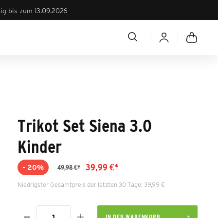
tig bis zum 13.09.2026
Trikot Set Siena 3.0
Kinder
39,99 €*
- 20%
49,98 €*
Niedrigster Gesamtpreis der letzten 30 Tage: 39,99 €
IN DEN WARENKORB