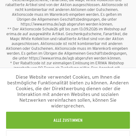
rabattierte Artikel sind von der Aktion ausgeschlossen. Aktionscode ist
nicht kombinierbar mit anderen Aktionen oder Gutscheinen.
Aktionscode muss im Warenkorb eingeben werden. Es gelten im
Übrigen die Allgemeinen Geschäftsbedingungen, die unter
https://www.erima.de/agb abgerufen werden können.
** Der Aktionscode Schule26 gilt bis zum 13.09.2026 im Webshop auf
erima.de auf ausgewählte Artikel. Geschenkgutscheine, Fanartikel, die
Magic White Kollektion und rabattierte Artikel sind von der Aktion
ausgeschlossen. Aktionscode ist nicht kombinierbar mit anderen
Aktionen oder Gutscheinen. Aktionscode muss im Warenkorb eingeben
werden. Es gelten im Übrigen die Allgemeinen Geschäftsbedingungen,
die unter https://www.erima.de/agb abgerufen werden können.
* Der Rabattcode ist zur einmaligen Einlösung im ERIMA Webshop
innerhalb von 90 Tagen ab Zustellung gültig. Das Angebot gilt
ausschließlich für Erstanmeldungen zum Newsletter. Reduzierte Ware
Diese Website verwendet Cookies, um Ihnen die
sowie Geschenkgutscheine sind vom Rabatt ausgeschlossen. Der
bestmögliche Funktionalität bieten zu können. Anderen
Rabattcode ist nicht mit anderen Aktionen oder Gutscheinen
kombinierbar. Der Mindestbestellwert beträgt 50 €
Cookies, die der Direktwerbung dienen oder die
*
Interaktion mit anderen Websites und sozialen
Netzwerken vereinfachen sollen, können Sie
*Alle Preise verstehen sich inkl. Mehrwertsteuer und zzgl.
widersprechen.
Versandkosten
und ggf. Nachnahmegebühren, wenn nicht anders
beschrieben.
Impressum
AGB
Datenschutzinformation