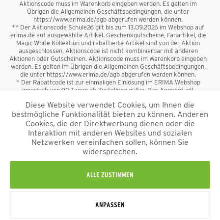
Aktionscode muss im Warenkorb eingeben werden. Es gelten im
Übrigen die Allgemeinen Geschäftsbedingungen, die unter
https://www.erima.de/agb abgerufen werden können.
** Der Aktionscode Schule26 gilt bis zum 13.09.2026 im Webshop auf
erima.de auf ausgewählte Artikel. Geschenkgutscheine, Fanartikel, die
Magic White Kollektion und rabattierte Artikel sind von der Aktion
ausgeschlossen. Aktionscode ist nicht kombinierbar mit anderen
Aktionen oder Gutscheinen. Aktionscode muss im Warenkorb eingeben
werden. Es gelten im Übrigen die Allgemeinen Geschäftsbedingungen,
die unter https://www.erima.de/agb abgerufen werden können.
* Der Rabattcode ist zur einmaligen Einlösung im ERIMA Webshop
innerhalb von 90 Tagen ab Zustellung gültig. Das Angebot gilt
ausschließlich für Erstanmeldungen zum Newsletter. Reduzierte Ware
Diese Website verwendet Cookies, um Ihnen die
sowie Geschenkgutscheine sind vom Rabatt ausgeschlossen. Der
bestmögliche Funktionalität bieten zu können. Anderen
Rabattcode ist nicht mit anderen Aktionen oder Gutscheinen
kombinierbar. Der Mindestbestellwert beträgt 50 €
Cookies, die der Direktwerbung dienen oder die
*
Interaktion mit anderen Websites und sozialen
Netzwerken vereinfachen sollen, können Sie
*Alle Preise verstehen sich inkl. Mehrwertsteuer und zzgl.
widersprechen.
Versandkosten
und ggf. Nachnahmegebühren, wenn nicht anders
beschrieben.
Impressum
AGB
Datenschutzinformation
Alle Rechte vorbehalten © 2026