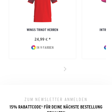
WINGS TRIKOT HERREN
INTRO T
24,99 € *
17
IN 9 FARBEN
IN
ZUM NEWSLETTER ANMELDEN
15% RABATTCODE
¹
FÜR DEINE NÄCHSTE BESTELLUNG