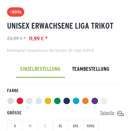
-50%
UNISEX ERWACHSENE LIGA TRIKOT
11,99 € *
23,99 € *
Niedrigster Gesamtpreis der letzten 30 Tage: 11,99 €
EINZELBESTELLUNG
TEAMBESTELLUNG
FARBE
GRÖSSE
Tabelle
S
M
L
XL
XXL
XXXL