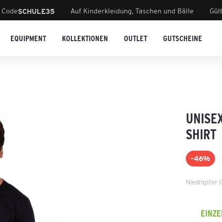
 Code
Auf Kinderkleidung, Taschen und Bälle
Gül
SCHULE35
EQUIPMENT
KOLLEKTIONEN
OUTLET
GUTSCHEINE
UNISE
SHIRT
-46%
Niedrigster 
EINZ