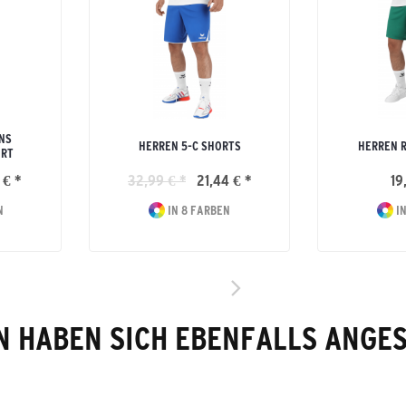
NS
HERREN 5-C SHORTS
HERREN R
IRT
 € *
32,99 € *
21,44 € *
19
N
IN 8 FARBEN
IN
 HABEN SICH EBENFALLS ANGE