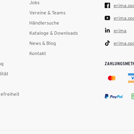
Jobs
erima.sp
Vereine & Teams
erima.sp
Händlersuche
erima
Kataloge & Downloads
News & Blog
erima.sp
Kontakt
ng
ZAHLUNGSMET
lität
efreiheit