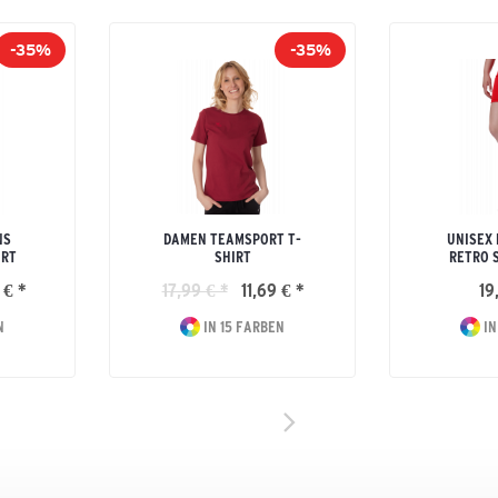
-35%
-35%
NS
DAMEN TEAMSPORT T-
UNISEX
IRT
SHIRT
RETRO 
 € *
17,99 € *
11,69 € *
19
N
IN 15 FARBEN
IN