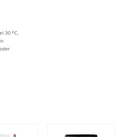
i 30 °C,
in
 oder