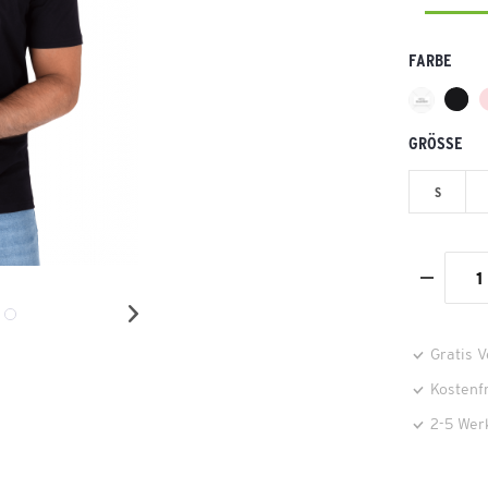
FARBE
GRÖSSE
S
Gratis 
Kostenf
2-5 Wer