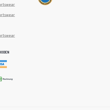
ortswear
ortswear
ortswear
HODEN