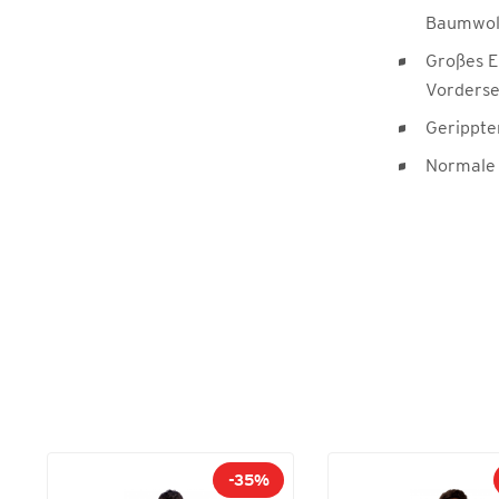
Baumwol
Großes E
Vorderse
Gerippte
Normale
-35%