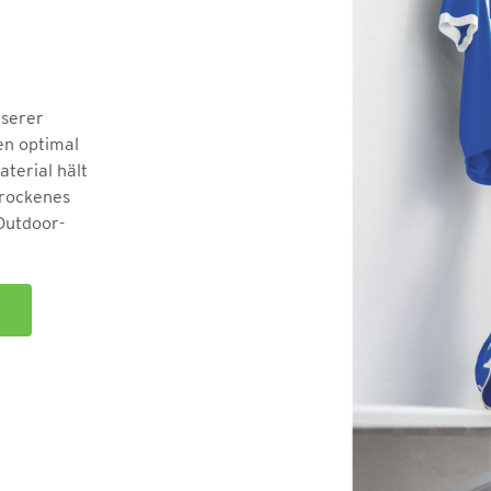
nserer
en optimal
terial hält
trockenes
 Outdoor-