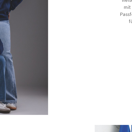
viel
mit
Passf
f