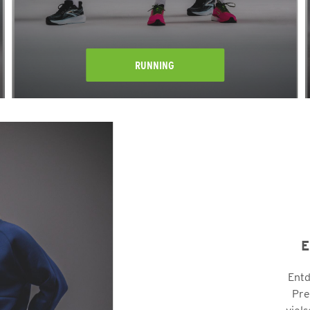
RUNNING
E
Entd
Pre