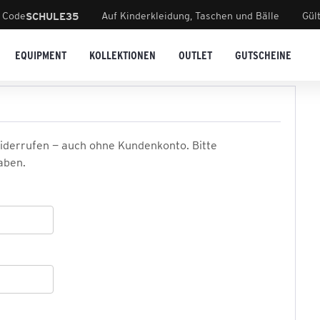
 Code
Auf Kinderkleidung, Taschen und Bälle
Gül
SCHULE35
EQUIPMENT
KOLLEKTIONEN
OUTLET
GUTSCHEINE
widerrufen — auch ohne Kundenkonto. Bitte
aben.