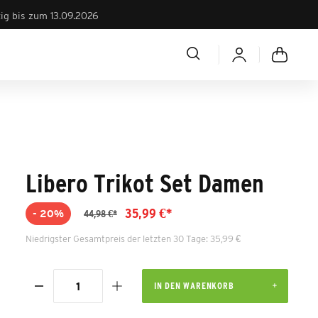
tig bis zum 13.09.2026
Libero Trikot Set Damen
35,99 €*
- 20%
44,98 €*
Niedrigster Gesamtpreis der letzten 30 Tage: 35,99 €
IN DEN WARENKORB