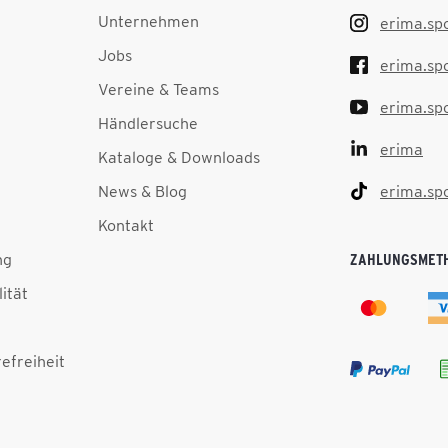
Unternehmen
erima.sp
Jobs
erima.sp
Vereine & Teams
erima.sp
Händlersuche
erima
Kataloge & Downloads
News & Blog
erima.sp
Kontakt
ng
ZAHLUNGSMET
lität
efreiheit