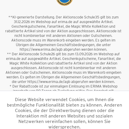
**KI-generierte Darstellung. Der Aktionscode Schule35 gilt bis zum
31.12.2026 im Webshop auf erima.de auf ausgewählte Artikel.
Geschenkgutscheine, Fanartikel, die Magic White Kollektion und
rabattierte Artikel sind von der Aktion ausgeschlossen. Aktionscode ist
nicht kombinierbar mit anderen Aktionen oder Gutscheinen.
Aktionscode muss im Warenkorb eingeben werden. Es gelten im
Übrigen die Allgemeinen Geschäftsbedingungen, die unter
https://www.erima.de/agb abgerufen werden können.
** Der Aktionscode Schule26 gilt bis zum 13.09.2026 im Webshop auf
erima.de auf ausgewählte Artikel. Geschenkgutscheine, Fanartikel, die
Magic White Kollektion und rabattierte Artikel sind von der Aktion
ausgeschlossen. Aktionscode ist nicht kombinierbar mit anderen
Aktionen oder Gutscheinen. Aktionscode muss im Warenkorb eingeben
werden. Es gelten im Übrigen die Allgemeinen Geschäftsbedingungen,
die unter https://www.erima.de/agb abgerufen werden können.
* Der Rabattcode ist zur einmaligen Einlösung im ERIMA Webshop
innerhalb von 90 Tagen ab Zustellung gültig. Das Angebot gilt
ausschließlich für Erstanmeldungen zum Newsletter. Reduzierte Ware
Diese Website verwendet Cookies, um Ihnen die
sowie Geschenkgutscheine sind vom Rabatt ausgeschlossen. Der
bestmögliche Funktionalität bieten zu können. Anderen
Rabattcode ist nicht mit anderen Aktionen oder Gutscheinen
kombinierbar. Der Mindestbestellwert beträgt 50 €
Cookies, die der Direktwerbung dienen oder die
*
Interaktion mit anderen Websites und sozialen
Netzwerken vereinfachen sollen, können Sie
*Alle Preise verstehen sich inkl. Mehrwertsteuer und zzgl.
widersprechen.
Versandkosten
und ggf. Nachnahmegebühren, wenn nicht anders