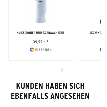
KNIESCHONER UNISEX ERWACHSENE
SIX WINGS 
39,99 € *
12
IN 2 FARBEN
I
KUNDEN HABEN SICH
EBENFALLS ANGESEHEN