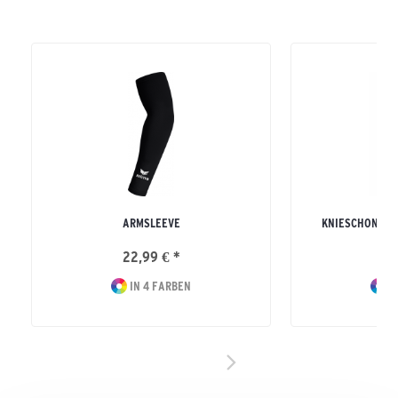
ARMSLEEVE
KNIESCHONER 
22,99 € *
39
IN 4 FARBEN
I