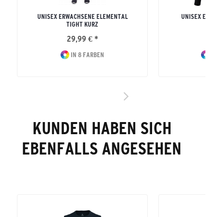
UNISEX ERWACHSENE ELEMENTAL
UNISEX ERW
TIGHT KURZ
LON
29,99 € *
42
IN 8 FARBEN
IN
KUNDEN HABEN SICH
EBENFALLS ANGESEHEN