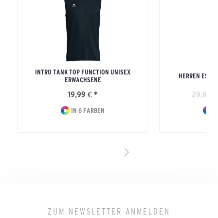
INTRO TANK TOP FUNCTION UNISEX
HERREN ESSEN
ERWACHSENE
19,99 € *
29,99 €
IN 6 FARBEN
I
ZUM NEWSLETTER ANMELDEN