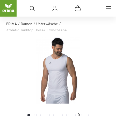
ERIMA
Damen
Unterwäsche
Athletic Tanktop Unisex Erwachsene