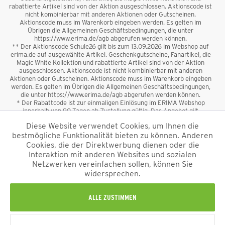
rabattierte Artikel sind von der Aktion ausgeschlossen. Aktionscode ist
nicht kombinierbar mit anderen Aktionen oder Gutscheinen.
Aktionscode muss im Warenkorb eingeben werden. Es gelten im
Übrigen die Allgemeinen Geschäftsbedingungen, die unter
https://www.erima.de/agb abgerufen werden können.
** Der Aktionscode Schule26 gilt bis zum 13.09.2026 im Webshop auf
erima.de auf ausgewählte Artikel. Geschenkgutscheine, Fanartikel, die
Magic White Kollektion und rabattierte Artikel sind von der Aktion
ausgeschlossen. Aktionscode ist nicht kombinierbar mit anderen
Aktionen oder Gutscheinen. Aktionscode muss im Warenkorb eingeben
werden. Es gelten im Übrigen die Allgemeinen Geschäftsbedingungen,
die unter https://www.erima.de/agb abgerufen werden können.
* Der Rabattcode ist zur einmaligen Einlösung im ERIMA Webshop
innerhalb von 90 Tagen ab Zustellung gültig. Das Angebot gilt
ausschließlich für Erstanmeldungen zum Newsletter. Reduzierte Ware
Diese Website verwendet Cookies, um Ihnen die
sowie Geschenkgutscheine sind vom Rabatt ausgeschlossen. Der
bestmögliche Funktionalität bieten zu können. Anderen
Rabattcode ist nicht mit anderen Aktionen oder Gutscheinen
kombinierbar. Der Mindestbestellwert beträgt 50 €
Cookies, die der Direktwerbung dienen oder die
*
Interaktion mit anderen Websites und sozialen
Netzwerken vereinfachen sollen, können Sie
*Alle Preise verstehen sich inkl. Mehrwertsteuer und zzgl.
widersprechen.
Versandkosten
und ggf. Nachnahmegebühren, wenn nicht anders
beschrieben.
Impressum
AGB
Datenschutzinformation