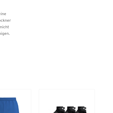
eine
ockner
 nicht
nigen.