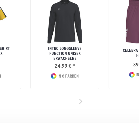
SHIRT
INTRO LONGSLEEVE
CELEBRAT
EX
FUNCTION UNISEX
H
ERWACHSENE
39
24,99 € *
IN
N
IN 8 FARBEN