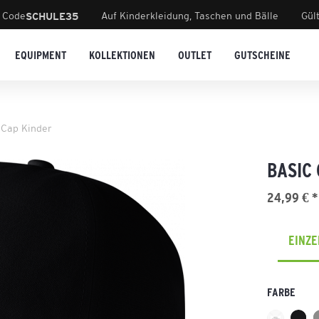
 Code
Auf Kinderkleidung, Taschen und Bälle
Gül
SCHULE35
EQUIPMENT
KOLLEKTIONEN
OUTLET
GUTSCHEINE
 Cap Kinder
BASIC
24,99 € *
EINZ
FARBE