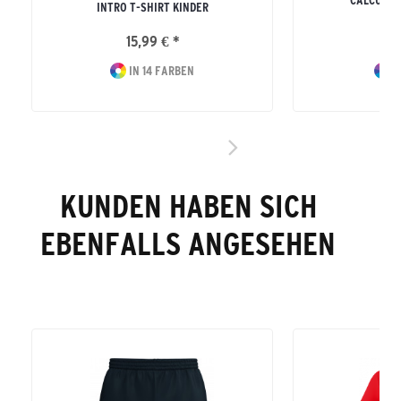
CALCUTTA
INTRO T-SHIRT KINDER
ERW
15,99 € *
15
IN 14 FARBEN
I
KUNDEN HABEN SICH
EBENFALLS ANGESEHEN