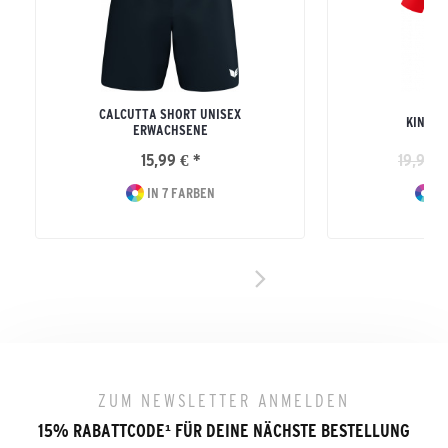
CALCUTTA SHORT UNISEX
KINDER
ERWACHSENE
15,99 € *
19,99 €
IN 7 FARBEN
IN
ZUM NEWSLETTER ANMELDEN
15% RABATTCODE
¹
FÜR DEINE NÄCHSTE BESTELLUNG