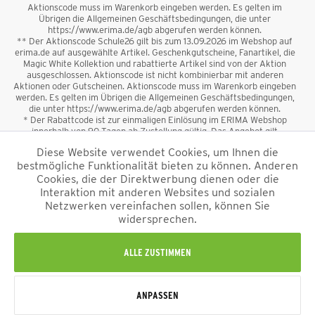
Aktionscode muss im Warenkorb eingeben werden. Es gelten im
Übrigen die Allgemeinen Geschäftsbedingungen, die unter
https://www.erima.de/agb abgerufen werden können.
** Der Aktionscode Schule26 gilt bis zum 13.09.2026 im Webshop auf
erima.de auf ausgewählte Artikel. Geschenkgutscheine, Fanartikel, die
Magic White Kollektion und rabattierte Artikel sind von der Aktion
ausgeschlossen. Aktionscode ist nicht kombinierbar mit anderen
Aktionen oder Gutscheinen. Aktionscode muss im Warenkorb eingeben
werden. Es gelten im Übrigen die Allgemeinen Geschäftsbedingungen,
die unter https://www.erima.de/agb abgerufen werden können.
* Der Rabattcode ist zur einmaligen Einlösung im ERIMA Webshop
innerhalb von 90 Tagen ab Zustellung gültig. Das Angebot gilt
ausschließlich für Erstanmeldungen zum Newsletter. Reduzierte Ware
Diese Website verwendet Cookies, um Ihnen die
sowie Geschenkgutscheine sind vom Rabatt ausgeschlossen. Der
bestmögliche Funktionalität bieten zu können. Anderen
Rabattcode ist nicht mit anderen Aktionen oder Gutscheinen
kombinierbar. Der Mindestbestellwert beträgt 50 €
Cookies, die der Direktwerbung dienen oder die
*
Interaktion mit anderen Websites und sozialen
Netzwerken vereinfachen sollen, können Sie
*Alle Preise verstehen sich inkl. Mehrwertsteuer und zzgl.
widersprechen.
Versandkosten
und ggf. Nachnahmegebühren, wenn nicht anders
beschrieben.
Impressum
AGB
Datenschutzinformation
Alle Rechte vorbehalten © 2026