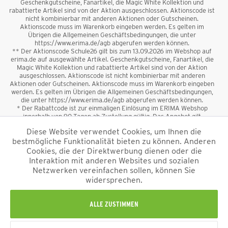
Geschenkgutscheine, Fanartikel, die Magic White Kollektion und
rabattierte Artikel sind von der Aktion ausgeschlossen. Aktionscode ist
nicht kombinierbar mit anderen Aktionen oder Gutscheinen.
Aktionscode muss im Warenkorb eingeben werden. Es gelten im
Übrigen die Allgemeinen Geschäftsbedingungen, die unter
https://www.erima.de/agb abgerufen werden können.
** Der Aktionscode Schule26 gilt bis zum 13.09.2026 im Webshop auf
erima.de auf ausgewählte Artikel. Geschenkgutscheine, Fanartikel, die
Magic White Kollektion und rabattierte Artikel sind von der Aktion
ausgeschlossen. Aktionscode ist nicht kombinierbar mit anderen
Aktionen oder Gutscheinen. Aktionscode muss im Warenkorb eingeben
werden. Es gelten im Übrigen die Allgemeinen Geschäftsbedingungen,
die unter https://www.erima.de/agb abgerufen werden können.
* Der Rabattcode ist zur einmaligen Einlösung im ERIMA Webshop
innerhalb von 90 Tagen ab Zustellung gültig. Das Angebot gilt
ausschließlich für Erstanmeldungen zum Newsletter. Reduzierte Ware
Diese Website verwendet Cookies, um Ihnen die
sowie Geschenkgutscheine sind vom Rabatt ausgeschlossen. Der
bestmögliche Funktionalität bieten zu können. Anderen
Rabattcode ist nicht mit anderen Aktionen oder Gutscheinen
kombinierbar. Der Mindestbestellwert beträgt 50 €
Cookies, die der Direktwerbung dienen oder die
*
Interaktion mit anderen Websites und sozialen
Netzwerken vereinfachen sollen, können Sie
*Alle Preise verstehen sich inkl. Mehrwertsteuer und zzgl.
widersprechen.
Versandkosten
und ggf. Nachnahmegebühren, wenn nicht anders
beschrieben.
Impressum
AGB
Datenschutzinformation