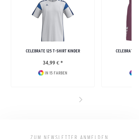
CELEBRATE 125 T-SHIRT KINDER
CELEBRATE 1
34,99 € *
39
IN 15 FARBEN
I
ZUM NEWSLETTER ANMELDEN