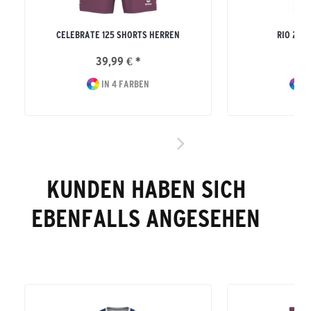
CELEBRATE 125 SHORTS HERREN
RIO 2.0
39,99 € *
19
IN 4 FARBEN
IN
KUNDEN HABEN SICH
EBENFALLS ANGESEHEN