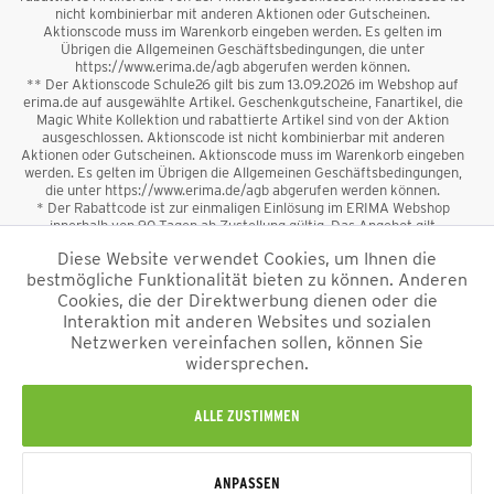
nicht kombinierbar mit anderen Aktionen oder Gutscheinen.
Aktionscode muss im Warenkorb eingeben werden. Es gelten im
Übrigen die Allgemeinen Geschäftsbedingungen, die unter
https://www.erima.de/agb abgerufen werden können.
** Der Aktionscode Schule26 gilt bis zum 13.09.2026 im Webshop auf
erima.de auf ausgewählte Artikel. Geschenkgutscheine, Fanartikel, die
Magic White Kollektion und rabattierte Artikel sind von der Aktion
ausgeschlossen. Aktionscode ist nicht kombinierbar mit anderen
Aktionen oder Gutscheinen. Aktionscode muss im Warenkorb eingeben
werden. Es gelten im Übrigen die Allgemeinen Geschäftsbedingungen,
die unter https://www.erima.de/agb abgerufen werden können.
* Der Rabattcode ist zur einmaligen Einlösung im ERIMA Webshop
innerhalb von 90 Tagen ab Zustellung gültig. Das Angebot gilt
ausschließlich für Erstanmeldungen zum Newsletter. Reduzierte Ware
Diese Website verwendet Cookies, um Ihnen die
sowie Geschenkgutscheine sind vom Rabatt ausgeschlossen. Der
bestmögliche Funktionalität bieten zu können. Anderen
Rabattcode ist nicht mit anderen Aktionen oder Gutscheinen
kombinierbar. Der Mindestbestellwert beträgt 50 €
Cookies, die der Direktwerbung dienen oder die
*
Interaktion mit anderen Websites und sozialen
Netzwerken vereinfachen sollen, können Sie
*Alle Preise verstehen sich inkl. Mehrwertsteuer und zzgl.
widersprechen.
Versandkosten
und ggf. Nachnahmegebühren, wenn nicht anders
beschrieben.
Impressum
AGB
Datenschutzinformation
Alle Rechte vorbehalten © 2026