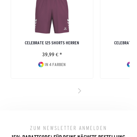
CELEBRATE 125 SHORTS HERREN
CELEBRATE 1
39,99 € *
39
IN 4 FARBEN
IN
ZUM NEWSLETTER ANMELDEN