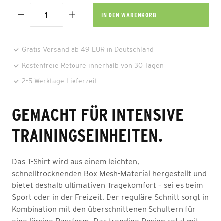
IN DEN
WARENKORB
Gratis Versand ab 49 EUR in Deutschland
Kostenfreie Retoure innerhalb von 30 Tagen
2-5 Werktage Lieferzeit
GEMACHT FÜR INTENSIVE
TRAININGSEINHEITEN.
Das T-Shirt wird aus einem leichten,
schnelltrocknenden Box Mesh-Material hergestellt und
bietet deshalb ultimativen Tragekomfort – sei es beim
Sport oder in der Freizeit. Der reguläre Schnitt sorgt in
Kombination mit den überschnittenen Schultern für
eine lässige Passform. Das trendige Design setzt mit