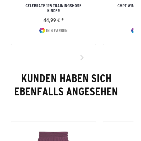
CELEBRATE 125 TRAININGSHOSE
CMPT WINGS 
KINDER
ERW
44,99 € *
39
IN 4 FARBEN
I
KUNDEN HABEN SICH
EBENFALLS ANGESEHEN