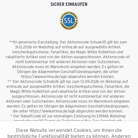
SICHER EINKAUFEN
**KI-generierte Darstellung. Der Aktionscode Schule35 gilt bis zum
31.12.2026 im Webshop auf erima.de auf ausgewählte Artikel.
Geschenkgutscheine, Fanartikel, die Magic White Kollektion und
rabattierte Artikel sind von der Aktion ausgeschlossen. Aktionscode ist
nicht kombinierbar mit anderen Aktionen oder Gutscheinen.
Aktionscode muss im Warenkorb eingeben werden. Es gelten im
Übrigen die Allgemeinen Geschäftsbedingungen, die unter
https://www.erima.de/agb abgerufen werden können.
** Der Aktionscode Schule26 gilt bis zum 13.09.2026 im Webshop auf
erima.de auf ausgewählte Artikel. Geschenkgutscheine, Fanartikel, die
Magic White Kollektion und rabattierte Artikel sind von der Aktion
ausgeschlossen. Aktionscode ist nicht kombinierbar mit anderen
Aktionen oder Gutscheinen. Aktionscode muss im Warenkorb eingeben
werden. Es gelten im Übrigen die Allgemeinen Geschäftsbedingungen,
die unter https://www.erima.de/agb abgerufen werden können.
* Der Rabattcode ist zur einmaligen Einlösung im ERIMA Webshop
innerhalb von 90 Tagen ab Zustellung gültig. Das Angebot gilt
ausschließlich für Erstanmeldungen zum Newsletter. Reduzierte Ware
Diese Website verwendet Cookies, um Ihnen die
sowie Geschenkgutscheine sind vom Rabatt ausgeschlossen. Der
bestmögliche Funktionalität bieten zu können. Anderen
Rabattcode ist nicht mit anderen Aktionen oder Gutscheinen