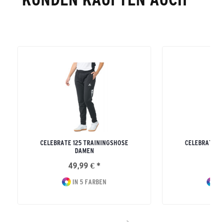
CELEBRATE 125 TRAININGSHOSE
CELEBRATE 1
DAMEN
49,99 € *
44
IN 5 FARBEN
I