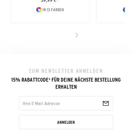
59,99 € *
39
IN 13 FARBEN
I
ZUM NEWSLETTER ANMELDEN
15% RABATTCODE
¹
FÜR DEINE NÄCHSTE BESTELLUNG
ERHALTEN
ANMELDEN