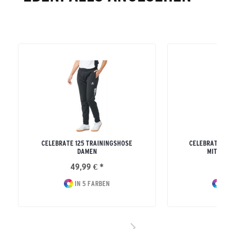
CELEBRATE 125 TRAININGSHOSE
CELEBRATE 1
DAMEN
MIT KA
49,99 € *
64
IN 5 FARBEN
IN