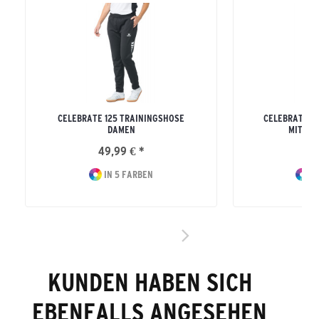
CELEBRATE 125 TRAININGSHOSE
CELEBRATE 1
DAMEN
MIT KA
49,99 € *
64
IN 5 FARBEN
IN
KUNDEN HABEN SICH
EBENFALLS ANGESEHEN