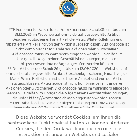
**KI-generierte Darstellung. Der Aktionscode Schule35 gilt bis zum
31.12.2026 im Webshop auf erima.de auf ausgewählte Artikel.
Geschenkgutscheine, Fanartikel, die Magic White Kollektion und
rabattierte Artikel sind von der Aktion ausgeschlossen. Aktionscode ist
nicht kombinierbar mit anderen Aktionen oder Gutscheinen.
Aktionscode muss im Warenkorb eingeben werden. Es gelten im
Übrigen die Allgemeinen Geschäftsbedingungen, die unter
https://www.erima.de/agb abgerufen werden können.
** Der Aktionscode Schule26 gilt bis zum 13.09.2026 im Webshop auf
erima.de auf ausgewählte Artikel. Geschenkgutscheine, Fanartikel, die
Magic White Kollektion und rabattierte Artikel sind von der Aktion
ausgeschlossen. Aktionscode ist nicht kombinierbar mit anderen
Aktionen oder Gutscheinen. Aktionscode muss im Warenkorb eingeben
werden. Es gelten im Übrigen die Allgemeinen Geschäftsbedingungen,
die unter https://www.erima.de/agb abgerufen werden können.
* Der Rabattcode ist zur einmaligen Einlösung im ERIMA Webshop
innerhalb von 90 Tagen ab Zustellung gültig. Das Angebot gilt
ausschließlich für Erstanmeldungen zum Newsletter. Reduzierte Ware
Diese Website verwendet Cookies, um Ihnen die
sowie Geschenkgutscheine sind vom Rabatt ausgeschlossen. Der
bestmögliche Funktionalität bieten zu können. Anderen
Rabattcode ist nicht mit anderen Aktionen oder Gutscheinen
kombinierbar. Der Mindestbestellwert beträgt 50 €
Cookies, die der Direktwerbung dienen oder die
*
Interaktion mit anderen Websites und sozialen