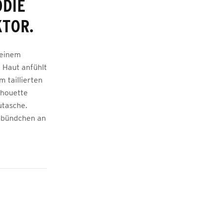
ODIE
KTOR.
 einem
 Haut anfühlt
 taillierten
lhouette
utasche.
pbündchen an