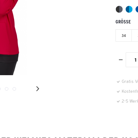
GRÖSSE
34
Gratis 
Kostenf
2-5 Wer