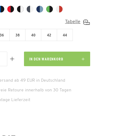
Tabelle
36
38
40
42
44
IN DEN
WARENKORB
Versand ab 49 EUR in Deutschland
reie Retoure innerhalb von 30 Tagen
ktage Lieferzeit