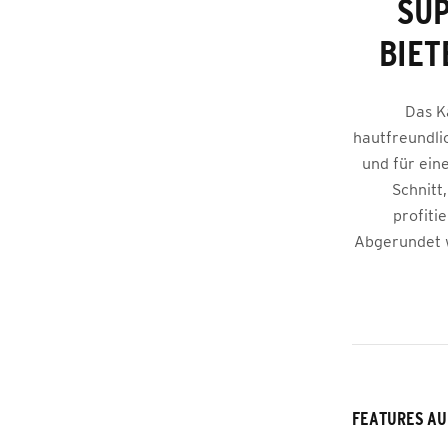
SUP
BIET
Das K
hautfreundli
und für ein
Schnitt
profiti
Abgerundet 
FEATURES AU