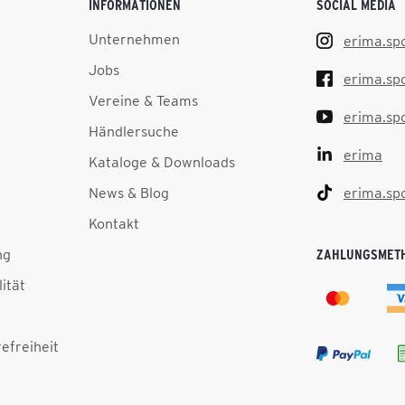
INFORMATIONEN
SOCIAL MEDIA
Unternehmen
erima.sp
Jobs
erima.sp
Vereine & Teams
erima.sp
Händlersuche
erima
Kataloge & Downloads
News & Blog
erima.sp
Kontakt
ng
ZAHLUNGSMET
lität
efreiheit