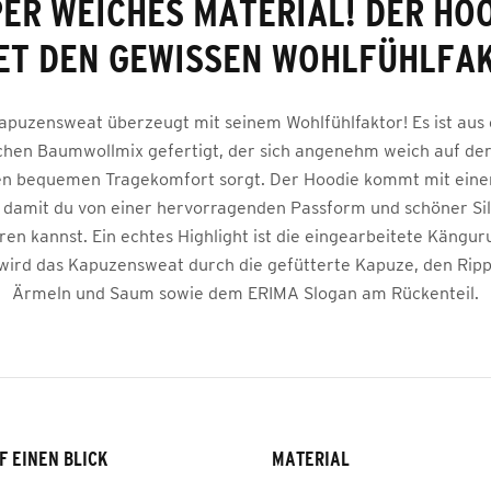
ER WEICHES MATERIAL! DER HO
ET DEN GEWISSEN WOHLFÜHLFA
apuzensweat überzeugt mit seinem Wohlfühlfaktor! Es ist aus
chen Baumwollmix gefertigt, der sich angenehm weich auf der
en bequemen Tragekomfort sorgt. Der Hoodie kommt mit einem
, damit du von einer hervorragenden Passform und schöner Si
eren kannst. Ein echtes Highlight ist die eingearbeitete Kängur
wird das Kapuzensweat durch die gefütterte Kapuze, den Rip
Ärmeln und Saum sowie dem ERIMA Slogan am Rückenteil.
F EINEN BLICK
MATERIAL