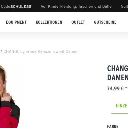
 Code
Auf Kinderkleidung, Taschen und Bälle
Gül
SCHULE35
EQUIPMENT
KOLLEKTIONEN
OUTLET
GUTSCHEINE
CHANGE by erima Kapuzensweat Damen
CHANG
DAME
74,99 € *
EINZ
FARBE