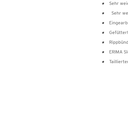
Sehr wei
Sehr wei
Eingearb
Gefütter
Rippbün
ERIMA Sl
Taillierte