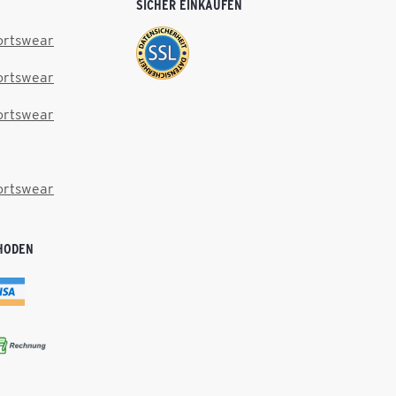
SICHER EINKAUFEN
ortswear
ortswear
ortswear
ortswear
HODEN