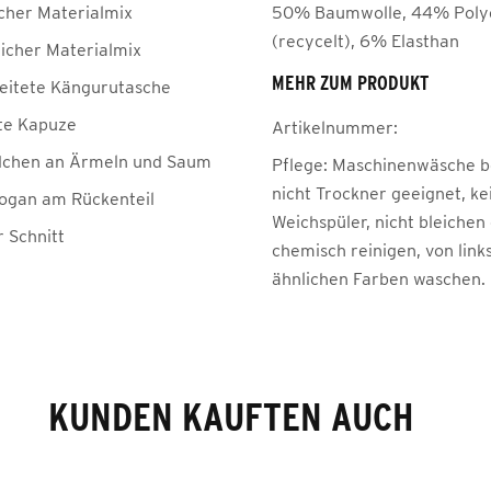
cher Materialmix
50% Baumwolle, 44% Poly
(recycelt), 6% Elasthan
cher Materialmix
MEHR ZUM PRODUKT
eitete Kängurutasche
te Kapuze
Artikelnummer:
dchen an Ärmeln und Saum
Pflege:
Maschinenwäsche be
nicht Trockner geeignet, ke
ogan am Rückenteil
Weichspüler, nicht bleichen
r Schnitt
chemisch reinigen, von link
ähnlichen Farben waschen.
KUNDEN KAUFTEN AUCH