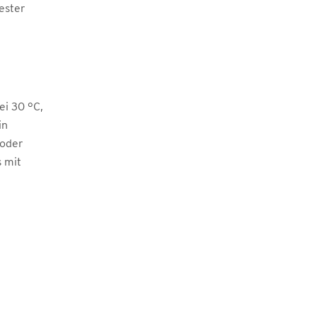
ester
i 30 °C,
in
 oder
s mit