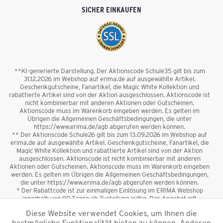
SICHER EINKAUFEN
**KI-generierte Darstellung. Der Aktionscode Schule35 gilt bis zum
31.12.2026 im Webshop auf erima.de auf ausgewählte Artikel.
Geschenkgutscheine, Fanartikel, die Magic White Kollektion und
rabattierte Artikel sind von der Aktion ausgeschlossen. Aktionscode ist
nicht kombinierbar mit anderen Aktionen oder Gutscheinen.
Aktionscode muss im Warenkorb eingeben werden. Es gelten im
Übrigen die Allgemeinen Geschäftsbedingungen, die unter
https://www.erima.de/agb abgerufen werden können.
** Der Aktionscode Schule26 gilt bis zum 13.09.2026 im Webshop auf
erima.de auf ausgewählte Artikel. Geschenkgutscheine, Fanartikel, die
Magic White Kollektion und rabattierte Artikel sind von der Aktion
ausgeschlossen. Aktionscode ist nicht kombinierbar mit anderen
Aktionen oder Gutscheinen. Aktionscode muss im Warenkorb eingeben
werden. Es gelten im Übrigen die Allgemeinen Geschäftsbedingungen,
die unter https://www.erima.de/agb abgerufen werden können.
* Der Rabattcode ist zur einmaligen Einlösung im ERIMA Webshop
innerhalb von 90 Tagen ab Zustellung gültig. Das Angebot gilt
ausschließlich für Erstanmeldungen zum Newsletter. Reduzierte Ware
Diese Website verwendet Cookies, um Ihnen die
sowie Geschenkgutscheine sind vom Rabatt ausgeschlossen. Der
bestmögliche Funktionalität bieten zu können. Anderen
Rabattcode ist nicht mit anderen Aktionen oder Gutscheinen