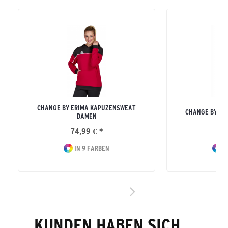
CHANGE BY ERIMA KAPUZENSWEAT
CHANGE BY ER
DAMEN
74,99 € *
44
IN 9 FARBEN
I
KUNDEN HABEN SICH