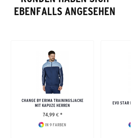
EBENFALLS ANGESEHEN
CHANGE BY ERIMA TRAININGSJACKE
EVO STAR KA
MIT KAPUZE HERREN
74,99 € *
59
IN 9 FARBEN
IN